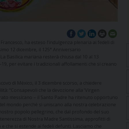
rancesco, ha esteso l’indulgenza plenaria ai fedeli di
simo 12 dicembre, il 125° Anniversario
a Basilica mariana resterà chiusa dal 10 al 13
9, per evitare i tradizionali affollamenti che si creano
scovo di México, il 3 dicembre scorso, a chiedere
tà: “Consapevoli che la devozione alla ‘Virgen
rporato messicano – il Santo Padre ha ritenuto opportuno
ci del mondo perché si uniscano alla nostra celebrazione
 nostro popolo pellegrino, che dal profondo del suo
la tenerezza di Nostra Madre Santissima, approfitti di
e che si estende ai fedeli defunti. Lasciamo che