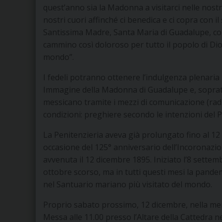
quest’anno sia la Madonna a visitarci nelle nostr
nostri cuori affinché ci benedica e ci copra con 
Santissima Madre, Santa Maria di Guadalupe, co
cammino così doloroso per tutto il popolo di Dio 
mondo”.
I fedeli potranno ottenere l’indulgenza plenari
Immagine della Madonna di Guadalupe e, soprat
messicano tramite i mezzi di comunicazione (radio,
condizioni: preghiere secondo le intenzioni del
La Penitenzieria aveva già prolungato fino al 12
occasione del 125° anniversario dell’Incoronazi
avvenuta il 12 dicembre 1895. Iniziato l’8 settem
ottobre scorso, ma in tutti questi mesi la pande
nel Santuario mariano più visitato del mondo.
Proprio sabato prossimo, 12 dicembre, nella me
Messa alle 11.00 presso l’Altare della Cattedra nel