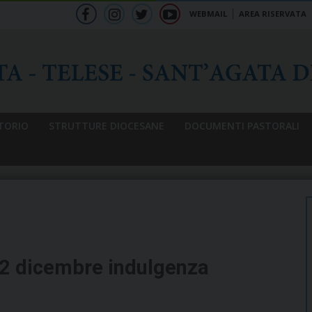
WEBMAIL
AREA RISERVATA
f
ig
tw
yt
b
TORIO
STRUTTURE DIOCESANE
DOCUMENTI PASTORALI
12 dicembre indulgenza