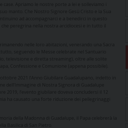
e case. Apriamo le nostre porte a lei e solleviamo i
il suo manto. Che Nostro Signore Gesù Cristo e la Sua
ntinuino ad accompagnarci e a benedirci in questo
che peregrina nella nostra arcidiocesi e in tutto il
a rimanendo nelle loro abitazioni, venerando una Sacra
tutto, seguendo le Messe celebrate nel Santuario
 televisione e diretta streaming), oltre alle solite
 Papa, Confessione e Comunione (appena possibile).
 ottobre 2021 l’Anno Giubilare Guadalupano, indetto in
one dell’Immagine di Nostra Signora di Guadalupe
bre 2019, l’evento giubilare doveva concludersi il 12
mia ha causato una forte riduzione dei pellegrinaggi
moria della Madonna di Guadalupe, il Papa celebrerà la
la Basilica di San Pietro.