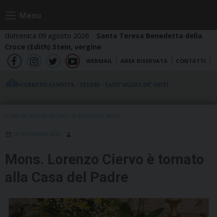
Skip
Menu
to
content
domenica 09 agosto 2026
Santa Teresa Benedetta della
Croce (Edith) Stein, vergine
WEBMAIL
AREA RISERVATA
CONTATTI
fb
ig
tw
yt
COMUNICAZIONI SOCIALI
,
IN EVIDENZA
,
NEWS
13 SETTEMBRE 2020
Mons. Lorenzo Ciervo è tornato
alla Casa del Padre