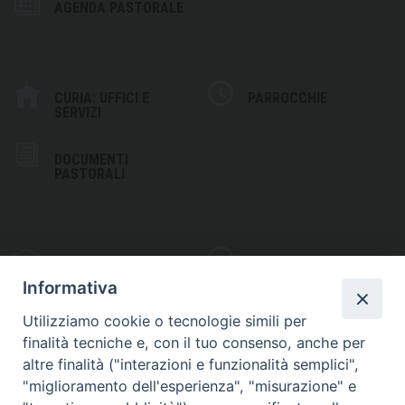
AGENDA PASTORALE
CURIA: UFFICI E
PARROCCHIE
SERVIZI
DOCUMENTI
PASTORALI
PHOTOGALLERY
VIDEOGALLERY
Informativa
Utilizziamo cookie o tecnologie simili per
finalità tecniche e, con il tuo consenso, anche per
altre finalità ("interazioni e funzionalità semplici",
S
EDE VESCOVILE
"miglioramento dell'esperienza", "misurazione" e
Piazza Wojtyla, 1