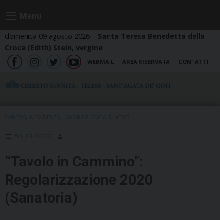
Skip
Menu
to
content
domenica 09 agosto 2026
Santa Teresa Benedetta della
Croce (Edith) Stein, vergine
WEBMAIL
AREA RISERVATA
CONTATTI
fb
ig
tw
yt
CARITAS
,
IN EVIDENZA
,
LAVORO E SOCIALE
,
NEWS
29 LUGLIO 2020
“Tavolo in Cammino”:
Regolarizzazione 2020
(Sanatoria)