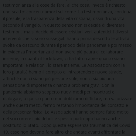
testimonianza alle cose da fare, al che cosa. Invece è richiesto
uno scatto: concentriamoci sul come. La testimonianza, continua,
il presule, è la trasparenza della vita cristiana, ossia di una vita
secondo il Vangelo. In questo senso non si decide di diventare
testimoni, ma si decide di essere cristiani veri, autentici. I diversi
interventi che si sono susseguiti hanno prima descritto le attività
svolte da ciascuno durante il periodo della pandemia e poi messo
in evidenza l’importanza di non avere più paura di collaborare
insieme, in quanto il lockdown, ci ha fatto capire quanto siano
importanti le relazioni, lo stare insieme. Le Associazioni con la
loro pluralità hanno il compito di intraprendere nuove strade,
affinché non ci siano più persone sole, non ci sia più una
sensazione di impotenza dinanzi a problemi gravi. Con la
pandemia abbiamo scoperto nuovi modi per incontraci e
dialogare, a questo punto non dobbiamo diffidare, ma valorizzare
anche questi mezzi, fermo restando l’importanza del contatto e
della presenza fisica. Le Associazioni hanno sempre fatto molto
nel soccorrere i più deboli e spesso purtroppo hanno anche
sostituito lo Stato. Dopo questa esperienza traumatica del Covid-
19, esse non devono fare altro che andare avanti affrontare la