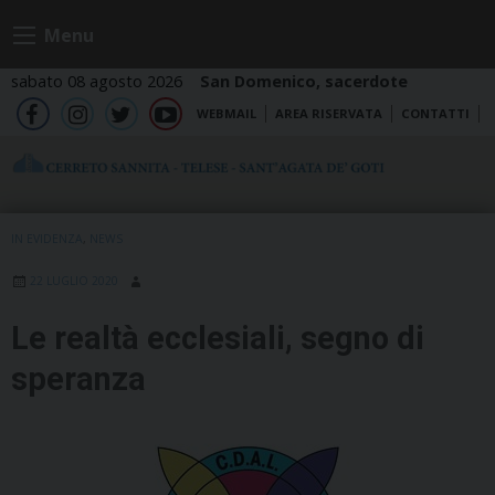
Skip
Menu
to
content
sabato 08 agosto 2026
San Domenico, sacerdote
WEBMAIL
AREA RISERVATA
CONTATTI
fb
ig
tw
yt
IN EVIDENZA
,
NEWS
22 LUGLIO 2020
Le realtà ecclesiali, segno di
speranza