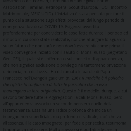
Movimento dei Focolari, Comunità di Sant’Egidio, Forum
Associazioni Familiari, Retinopera, Scout d’Europa, FUCI, Incontro
Matrimoniale, MEIC UCID). L’iniziativa è stata pensata per fare il
punto della situazione sugli effetti provocati dal lungo periodo di
emergenza dovuto al COVID 19. Esigenza avvertita
profondamente per condividere le cose fatte durante il periodo ed
il modo in cui sono state realizzate, nonché allungare lo sguardo
su un futuro che non sarà e non dovrà essere più come prima. Il
video convegno è iniziato con il saluto di Mons. Russo (Segretario
Gen. CEI), il quale si è soffermato sul concetto di appartenenza,
che non significa esclusione o privilegio né tantomeno privazione
o rinuncia, ma ricchezza. Ha richiamato le parole di Papa
Francesco nell’Evangelii gaudium (n. 236):
il modello è il poliedro
che riflette la confluenza di tutte le parzialità che in esso
mantengono la loro originalità.
Questo è il modello, dunque, a cui
devono tendere tutte le Aggregazioni laicali. Mons. Russo, però,
all’appartenenza associa un secondo pensiero quello della
testimonianza. Essa ha una radice profonda che indica un
impegno non superficiale, ma profondo e radicale, cioè che va
all’essenza. Il laicato impegnato, per fede e per scelta, testimonia
l’importanza dell’essere. Molto spesso si è portati a legare la