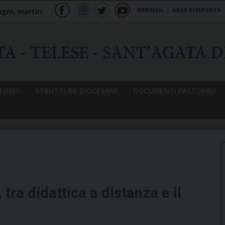
WEBMAIL
AREA RISERVATA
gni, martiri
f
ig
tw
yt
b
TORIO
STRUTTURE DIOCESANE
DOCUMENTI PASTORALI
tra didattica a distanza e il