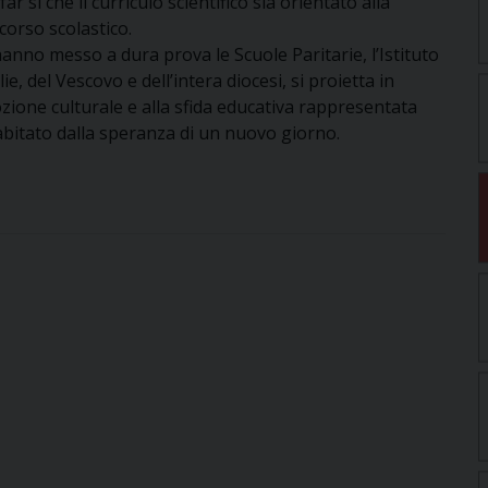
 sì che il curriculo scientifico sia orientato alla
corso scolastico.
anno messo a dura prova le Scuole Paritarie, l’Istituto
e, del Vescovo e dell’intera diocesi, si proietta in
zione culturale e alla sfida educativa rappresentata
e abitato dalla speranza di un nuovo giorno.