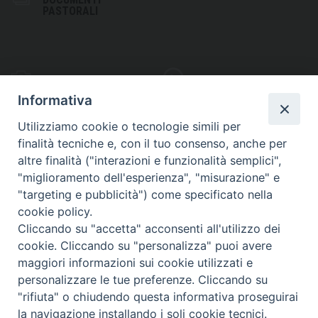
PASTORALI
PHOTOGALLERY
VIDEOGALLERY
Informativa
Utilizziamo cookie o tecnologie simili per
finalità tecniche e, con il tuo consenso, anche per
altre finalità ("interazioni e funzionalità semplici",
S
EDE VESCOVILE
"miglioramento dell'esperienza", "misurazione" e
Piazza Wojtyla, 1
"targeting e pubblicità") come specificato nella
82032 Cerreto Sannita (BN)
cookie policy.
Cliccando su "accetta" acconsenti all'utilizzo dei
Telefax: (+39) 0824 861115
cookie. Cliccando su "personalizza" puoi avere
Email: info@diocesicerreto.it
maggiori informazioni sui cookie utilizzati e
personalizzare le tue preferenze. Cliccando su
"rifiuta" o chiudendo questa informativa proseguirai
la navigazione installando i soli cookie tecnici.
Copyright 2018 - Diocesi di Cerreto Sannita - Telese - Sant’Agata de’ Goti