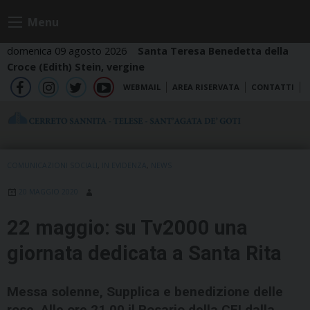
Skip
Menu
to
content
domenica 09 agosto 2026
Santa Teresa Benedetta della
Croce (Edith) Stein, vergine
WEBMAIL
AREA RISERVATA
CONTATTI
fb
ig
tw
yt
COMUNICAZIONI SOCIALI
,
IN EVIDENZA
,
NEWS
20 MAGGIO 2020
22 maggio: su Tv2000 una
giornata dedicata a Santa Rita
Messa solenne, Supplica e benedizione delle
rose. Alle ore 21.00 il Rosario della CEI dalla