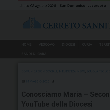
Skip
sabato 08 agosto 2026
San Domenico, sacerdote
to
content
HOME
VESCOVO
DIOCESI
CURIA
TERRI
BANDI DI GARA
COMUNICAZIONI SOCIALI
,
IN EVIDENZA
,
NEWS
,
SCUOLA TEOLOG
14 MAGGIO 2020
Conosciamo Maria – Secondo
YouTube della Diocesi