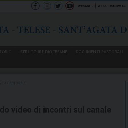
WEBMAIL
AREA RISERVATA
f
ig
tw
yt
b
TORIO
STRUTTURE DIOCESANE
DOCUMENTI PASTORALI
ICA-PASTORALE
 video di incontri sul canale