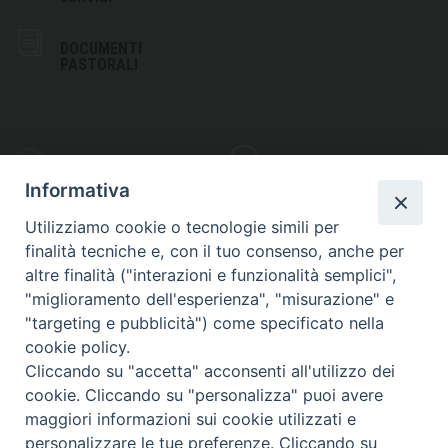
DOCUMENTI
PASTORALI
PHOTOGALLERY
VIDEOGALLERY
Informativa
Utilizziamo cookie o tecnologie simili per
finalità tecniche e, con il tuo consenso, anche per
altre finalità ("interazioni e funzionalità semplici",
S
EDE VESCOVILE
"miglioramento dell'esperienza", "misurazione" e
Piazza Wojtyla, 1
"targeting e pubblicità") come specificato nella
82032 Cerreto Sannita (BN)
cookie policy.
Cliccando su "accetta" acconsenti all'utilizzo dei
Telefax: (+39) 0824 861115
cookie. Cliccando su "personalizza" puoi avere
Email: info@diocesicerreto.it
maggiori informazioni sui cookie utilizzati e
personalizzare le tue preferenze. Cliccando su