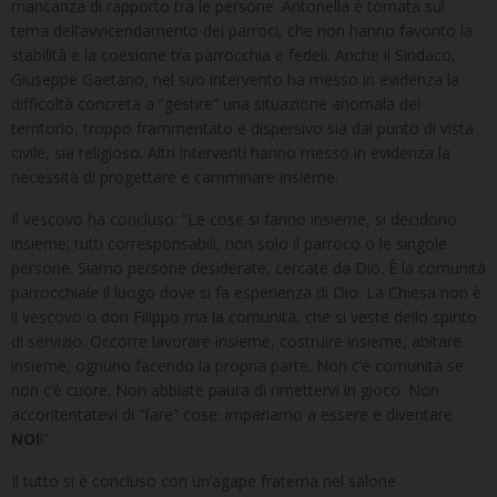
mancanza di rapporto tra le persone. Antonella è tornata sul
tema dell’avvicendamento dei parroci, che non hanno favorito la
stabilità e la coesione tra parrocchia e fedeli. Anche il Sindaco,
Giuseppe Gaetano, nel suo intervento ha messo in evidenza la
difficoltà concreta a “gestire” una situazione anomala del
territorio, troppo frammentato e dispersivo sia dal punto di vista
civile, sia religioso. Altri interventi hanno messo in evidenza la
necessità di progettare e camminare insieme.
Il vescovo ha concluso: “Le cose si fanno insieme, si decidono
insieme; tutti corresponsabili, non solo il parroco o le singole
persone. Siamo persone desiderate, cercate da Dio. È la comunità
parrocchiale il luogo dove si fa esperienza di Dio. La Chiesa non è
il vescovo o don Filippo ma la comunità, che si veste dello spirito
di servizio. Occorre lavorare insieme, costruire insieme, abitare
insieme, ognuno facendo la propria parte. Non c’è comunità se
non c’è cuore. Non abbiate paura di rimettervi in gioco. Non
accontentatevi di “fare” cose: impariamo a essere e diventare
NOI
!”
Il tutto si è concluso con un’agape fraterna nel salone