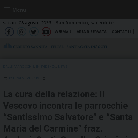
Skip
Menu
to
content
sabato 08 agosto 2026
San Domenico, sacerdote
WEBMAIL
AREA RISERVATA
CONTATTI
fb
ig
tw
yt
DALLE PARROCCHIE
,
IN EVIDENZA
,
NEWS
12 NOVEMBRE 2019
La cura della relazione: Il
Vescovo incontra le parrocchie
“Santissimo Salvatore” e “Santa
Maria del Carmine” fraz.