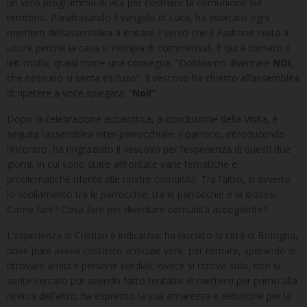
un vero programma di vita per costruire la comunione sul
territorio. Parafrasando il vangelo di Luca, ha esortato ogni
membro dell’assemblea a imitare il servo che il Padrone invita a
uscire perché la casa si riempia di commensali. E qui è tornato il
leit-motiv, quasi come una consegna: “Dobbiamo diventare
NOI
,
che nessuno si senta escluso”. Il vescovo ha chiesto all’assemblea
di ripetere a voce spiegata: “
Noi!”
Dopo la celebrazione eucaristica, a conclusione della Visita, è
seguita l’assemblea inter-parrocchiale. Il parroco, introducendo
l’incontro, ha ringraziato il vescovo per l’esperienza di questi due
giorni, in cui sono state affrontate varie tematiche e
problematiche riferite alle nostre comunità. Tra l’altro, si avverte
lo scollamento tra le parrocchie; tra le parrocchie e la diocesi.
Come fare? Cosa fare per diventare comunità accogliente?
L’esperienza di Cristian è indicativa: ha lasciato la città di Bologna,
dove pure aveva costruito amicizie vere, per tornare, sperando di
ritrovare amici e persone cordiali; invece si ritrova solo, non si
sente cercato pur avendo fatto tentativi di mettersi per primo alla
ricerca dell’altro; ha espresso la sua amarezza e delusione per la