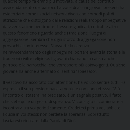
qualche tempo fa erano più motivate, a causa del continuo
avvicendamento dei parroci. La voce di alcuni giovani presenti ha
evidenziato come i social network diventano comodi poli di
attrazione che distolgono dalle relazioni reali, troppo impegnative
da vivere, anche per timore di essere giudicati, criticati e altro;
questo fenomeno riguarda anche i tradizionali luoghi di
aggregazione. Sembra che ogni sforzo di aggregazione non
provochi alcun interesse. Si avverte la carenza
nell’avvicendamento degli impegni nel portare avanti la storia e le
tradizioni civili e religiose. I giovani chiamano in causa anche il
parroco e la parrocchia, che vorrebbero più coinvolgenti. Qualche
giovane ha anche affermato di sentirsi “spaesato”.
Il vescovo ha ascoltato con attenzione, ha voluto sentire tutti. Ha
espresso il suo pensiero pacatamente e con concretezza. “Già
l’incontro di stasera, ha precisato, è un segnale positivo. Il fatto
che siete qui è un gesto di speranza. Vi consiglio di cominciare a
incontrarvi tra voi periodicamente. Credeteci prima voi; abbiate
fiducia in voi stessi; non perdete la speranza. Soprattutto
lasciatevi orientare dalla Parola di Dio”.