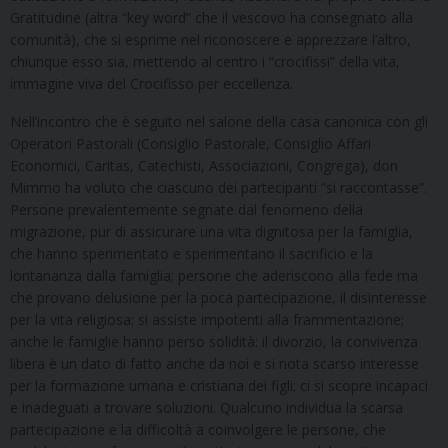
Gratitudine (altra “key word” che il vescovo ha consegnato alla
comunità), che si esprime nel riconoscere e apprezzare l’altro,
chiunque esso sia, mettendo al centro i “crocifissi” della vita,
immagine viva del Crocifisso per eccellenza.
Nell’incontro che è seguito nel salone della casa canonica con gli
Operatori Pastorali (Consiglio Pastorale, Consiglio Affari
Economici, Caritas, Catechisti, Associazioni, Congrega), don
Mimmo ha voluto che ciascuno dei partecipanti “si raccontasse”.
Persone prevalentemente segnate dal fenomeno della
migrazione, pur di assicurare una vita dignitosa per la famiglia,
che hanno sperimentato e sperimentano il sacrificio e la
lontananza dalla famiglia; persone che aderiscono alla fede ma
che provano delusione per la poca partecipazione, il disinteresse
per la vita religiosa; si assiste impotenti alla frammentazione;
anche le famiglie hanno perso solidità: il divorzio, la convivenza
libera è un dato di fatto anche da noi e si nota scarso interesse
per la formazione umana e cristiana dei figli; ci si scopre incapaci
e inadeguati a trovare soluzioni. Qualcuno individua la scarsa
partecipazione e la difficoltà a coinvolgere le persone, che