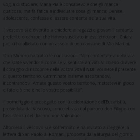
voglia di studiare; Maria Pia è consapevole che gli manca
qualcosa, ma fa fatica a individuare cosa gli manca; Denise,
adolescente, confessa di essere contenta della sua vita.
Il vescovo si è divertito a chiedere ai ragazzi e giovani il cantante
preferito o canzoni che hanno suscitato in essi emozioni. Chiara
poi, ci ha allietato con un assolo di una canzone di Mia Martini.
Don Mimmo ha tratto le conclusioni: “Non contentatevi della vita
che state vivendo! È come se vi sentiste arrivati. Vi chiedo di avere
il coraggio di riscoprire nella vostra vita il
NOI
! Voi siete il presente
di questo territorio. Camminate insieme ascoltandovi,
incontrandovi. Amate questo vostro territorio, mettetevi in gioco
e fate ciò che è nelle vostre possibilità”.
Il pomeriggio è proseguito con la celebrazione dell’Eucaristia,
presieduta dal Vescovo, concelebrata dal parroco don Filippo con
l’assistenza del diacono don Valentino.
All’omelia il vescovo si è soffermato e ha invitato a rileggere la
lettera di San Paolo ai Romani, proposta dalla liturgia del giorno: