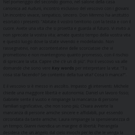
Nel pomeriggio del secondo giorno, nel salone della casa
canonica ad Auduni, incontro esclusivo del vescovo con i giovani.
Un incontro vivace, simpatico, sincero. Don Mimmo ha anzitutto
esortato i presenti: “Abitate il vostro territorio con la testa e con il
cuore. Avete una vita che si proietta e guarda al futuro. Vi invito a
non sprecate la vostra vita; amate questo tempo della vostra vita
e questo luogo dove la state vivendo e modellando. Non
rassegnatevi, non accontentatevi delle scorciatoie che vi
promettono e non mantengono quanto promesso, con il rischio
di sprecare la vita. Capire che c’è un di più”. Poi il vescovo va alle
domande che sono vere
Key words
per interpretare la vita: “Tu
cosa stai facendo? Sei contento della tua vita? Cosa ti manca?”.
E il vescovo si è messo in ascolto. Impasto gli interventi: Michele
chiede una maggiore libertà e autonomia; Daniel un lavoro fisso;
Gabriele sente il vuoto e rimpiange la mancanza di persone
familiari significative, che non sono più; Chiara avverte la
mancanza di persone amiche sincere e affidabili, pur essendo
circondata da tante amiche; Laura rimpiange la spensieratezza di
un tempo; Gianni rivendica un margine di libertà; Pierangela
desidera che un angelo dal cielo invochi per lei che le venga la