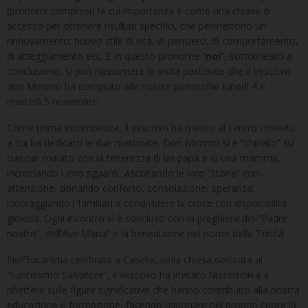
(pronomi compresi) la cui importanza è come una chiave di
accesso per ottenere risultati specifici, che permettono un
rinnovamento: nuovo stile di vita, di pensiero, di comportamento,
di atteggiamento ecc. E in questo pronome “
noi
”, sottolineato a
conclusione, si può riassumere la visita pastorale che il Vescovo
don Mimmo ha compiuto alle nostre parrocchie lunedì 4 e
martedì 5 novembre.
Come prima incombenza, il vescovo ha messo al centro i malati,
a cui ha dedicato le due mattinate. Don Mimmo si è “chinato” su
ciascun malato con la tenerezza di un papà e di una mamma,
incrociando i loro sguardi, ascoltando le loro “storie” con
attenzione, donando conforto, consolazione, speranza;
incoraggiando i familiari a condividere la croce con disponibilità
gioiosa. Ogni incontro si è concluso con la preghiera del “Padre
nostro”, dell’Ave Maria” e la benedizione nel nome della Trinità.
Nell’Eucaristia celebrata a Caselle, nella chiesa dedicata al
“Santissimo Salvatore”, il vescovo ha invitato l’assemblea a
riflettere sulle figure significative che hanno contribuito alla nostra
educazione e formazione, facendo risuonare nel proprio cuore la