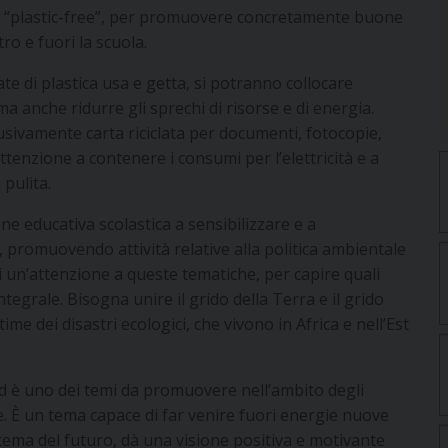
are “plastic-free”, per promuovere concretamente buone
ro e fuori la scuola.
sate di plastica usa e getta, si potranno collocare
 ma anche ridurre gli sprechi di risorse e di energia.
lusivamente carta riciclata per documenti, fotocopie,
tenzione a contenere i consumi per l’elettricità e a
pulita.
ne educativa scolastica a sensibilizzare e a
, promuovendo attività relative alla politica ambientale
ti un’attenzione a queste tematiche, per capire quali
tegrale. Bisogna unire il grido della Terra e il grido
ime dei disastri ecologici, che vivono in Africa e nell’Est
ed è uno dei temi da promuovere nell’ambito degli
ne. È un tema capace di far venire fuori energie nuove
tema del futuro, dà una visione positiva e motivante