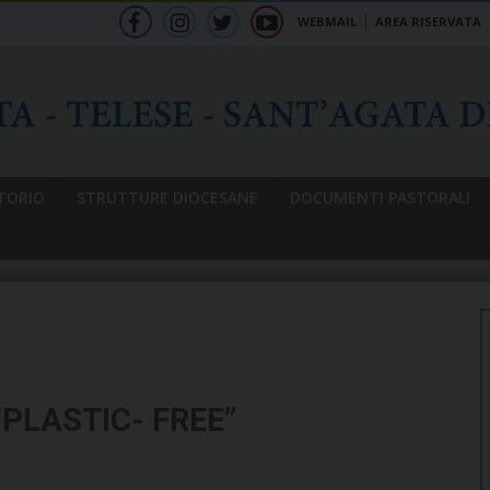
WEBMAIL
AREA RISERVATA
f
ig
tw
yt
b
TORIO
STRUTTURE DIOCESANE
DOCUMENTI PASTORALI
 “PLASTIC- FREE”