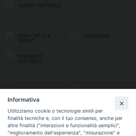
AGENDA PASTORALE
CURIA: UFFICI E
PARROCCHIE
SERVIZI
DOCUMENTI
PASTORALI
PHOTOGALLERY
VIDEOGALLERY
Informativa
Utilizziamo cookie o tecnologie simili per
finalità tecniche e, con il tuo consenso, anche per
altre finalità ("interazioni e funzionalità semplici",
S
EDE VESCOVILE
"miglioramento dell'esperienza", "misurazione" e