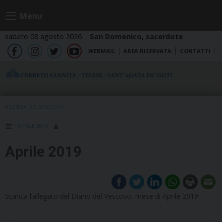
Skip
Menu
to
content
sabato 08 agosto 2026
San Domenico, sacerdote
WEBMAIL
AREA RISERVATA
CONTATTI
fb
ig
tw
yt
AGENDA DEL VESCOVO
1 APRILE 2019
Aprile 2019
Scarica l’allegato del Diario del Vescovo, mese di Aprile 2019