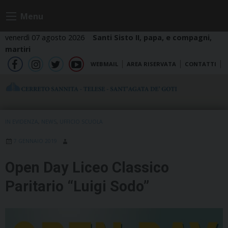
Skip
Menu
to
content
venerdì 07 agosto 2026
Santi Sisto II, papa, e compagni,
martiri
WEBMAIL
AREA RISERVATA
CONTATTI
fb
ig
tw
yt
IN EVIDENZA
,
NEWS
,
UFFICIO SCUOLA
7 GENNAIO 2019
Open Day Liceo Classico
Paritario “Luigi Sodo”