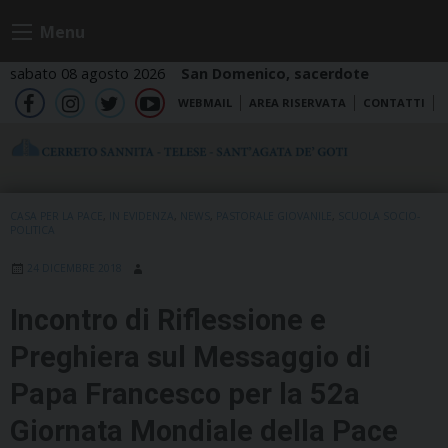
Skip
Menu
to
content
sabato 08 agosto 2026
San Domenico, sacerdote
WEBMAIL
AREA RISERVATA
CONTATTI
fb
ig
tw
yt
CASA PER LA PACE
,
IN EVIDENZA
,
NEWS
,
PASTORALE GIOVANILE
,
SCUOLA SOCIO-
POLITICA
24 DICEMBRE 2018
Incontro di Riflessione e
Preghiera sul Messaggio di
Papa Francesco per la 52a
Giornata Mondiale della Pace