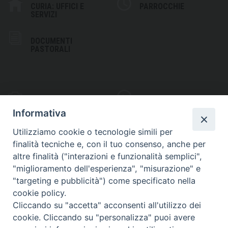
CURIA: UFFICI E
PARROCCHIE
SERVIZI
DOCUMENTI
PASTORALI
PHOTOGALLERY
VIDEOGALLERY
Informativa
Utilizziamo cookie o tecnologie simili per
finalità tecniche e, con il tuo consenso, anche per
altre finalità ("interazioni e funzionalità semplici",
S
EDE VESCOVILE
"miglioramento dell'esperienza", "misurazione" e
Piazza Wojtyla, 1
"targeting e pubblicità") come specificato nella
82032 Cerreto Sannita (BN)
cookie policy.
Cliccando su "accetta" acconsenti all'utilizzo dei
Telefax: (+39) 0824 861115
cookie. Cliccando su "personalizza" puoi avere
Email: info@diocesicerreto.it