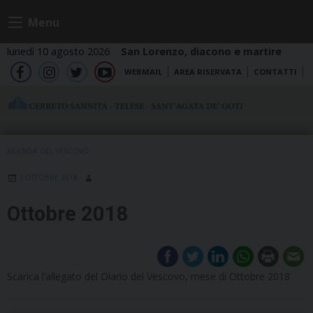
Skip
Menu
to
content
lunedì 10 agosto 2026
San Lorenzo, diacono e martire
WEBMAIL
AREA RISERVATA
CONTATTI
fb
ig
tw
yt
AGENDA DEL VESCOVO
1 OTTOBRE 2018
Ottobre 2018
Scarica l’allegato del Diario del Vescovo, mese di Ottobre 2018