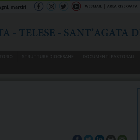
WEBMAIL
AREA RISERVATA
gni, martiri
f
ig
tw
yt
b
TORIO
STRUTTURE DIOCESANE
DOCUMENTI PASTORALI