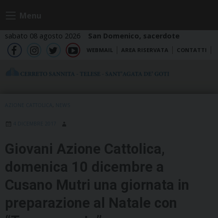
Skip
Menu
to
content
sabato 08 agosto 2026
San Domenico, sacerdote
WEBMAIL
AREA RISERVATA
CONTATTI
fb
ig
tw
yt
AZIONE CATTOLICA
,
NEWS
4 DICEMBRE 2017
Giovani Azione Cattolica,
domenica 10 dicembre a
Cusano Mutri una giornata in
preparazione al Natale con