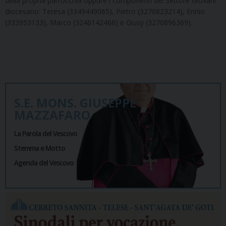
della propria parrocchia oppure i componenti del Settore Giovani
diocesano: Teresa (3349449065), Pietro (3270823214), Ennio
(333953133), Marco (3246142466) e Giusy (3270896369).
S.E. MONS. GIUSEPPE
MAZZAFARO
La Parola del Vescovo
Stemma e Motto
Agenda del Vescovo