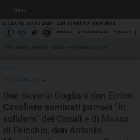
Skip
Menu
to
content
sabato 08 agosto 2026
San Domenico, sacerdote
WEBMAIL
AREA RISERVATA
CONTATTI
fb
ig
tw
yt
NEWS
26 NOVEMBRE 2016
Don Saverio Goglia e don Errico
Cavaliere nominati parroci “in
solidum” dei Casali e di Massa
di Faicchio, don Antonio