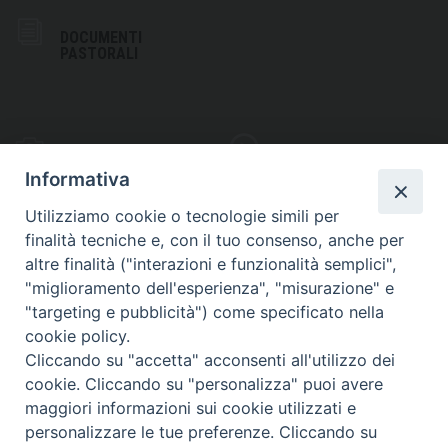
DOCUMENTI
PASTORALI
PHOTOGALLERY
VIDEOGALLERY
Informativa
Utilizziamo cookie o tecnologie simili per
finalità tecniche e, con il tuo consenso, anche per
altre finalità ("interazioni e funzionalità semplici",
S
EDE VESCOVILE
"miglioramento dell'esperienza", "misurazione" e
Piazza Wojtyla, 1
"targeting e pubblicità") come specificato nella
82032 Cerreto Sannita (BN)
cookie policy.
Cliccando su "accetta" acconsenti all'utilizzo dei
Telefax: (+39) 0824 861115
cookie. Cliccando su "personalizza" puoi avere
Email: info@diocesicerreto.it
maggiori informazioni sui cookie utilizzati e
personalizzare le tue preferenze. Cliccando su