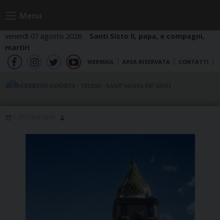
Skip
Menu
to
content
venerdì 07 agosto 2026
Santi Sisto II, papa, e compagni,
martiri
WEBMAIL
AREA RISERVATA
CONTATTI
fb
ig
tw
yt
5 OTTOBRE 2016