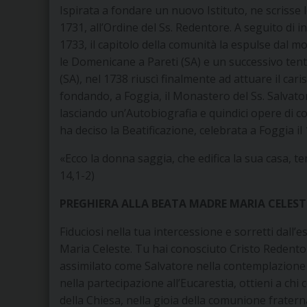
Ispirata a fondare un nuovo Istituto, ne scrisse 
1731, all’Ordine del Ss. Redentore. A seguito di i
1733, il capitolo della comunità la espulse dal 
le Domenicane a Pareti (SA) e un successivo ten
(SA), nel 1738 riuscì finalmente ad attuare il cari
fondando, a Foggia, il Monastero del Ss. Salvato
lasciando un’Autobiografia e quindici opere di 
ha deciso la Beatificazione, celebrata a Foggia i
«Ecco la donna saggia, che edifica la sua casa, te
14,1-2)
PREGHIERA ALLA BEATA MADRE MARIA CELEST
Fiduciosi nella tua intercessione e sorretti dall’
Maria Celeste. Tu hai conosciuto Cristo Redentor
assimilato come Salvatore nella contemplazione d
nella partecipazione all’Eucarestia, ottieni a chi 
della Chiesa, nella gioia della comunione fraterna,