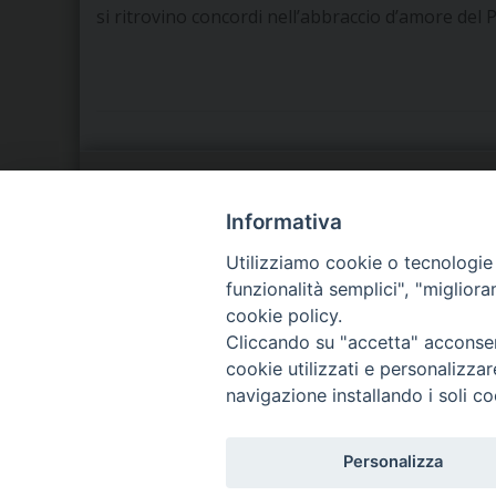
si ritrovino concordi nell’abbraccio d’amore del 
LA NOSTRA DIOCESI
C
Informativa
Utilizziamo cookie o tecnologie s
IL VESCOVO
P
funzionalità semplici", "miglior
cookie policy.
AGENDA PASTORALE
D
Cliccando su "accetta" acconsent
cookie utilizzati e personalizza
navigazione installando i soli co
Personalizza