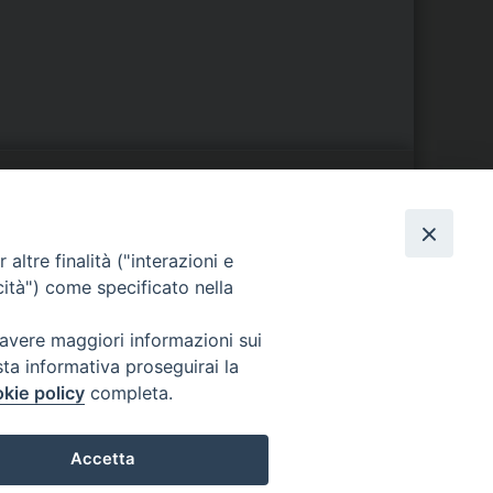
S
EDE VESCOVILE
altre finalità ("interazioni e
Piazza Wojtyla, 1
cità") come specificato nella
82032 Cerreto Sannita (BN)
Telefax: (+39) 0824 861115
 avere maggiori informazioni sui
Email:
sta informativa proseguirai la
info@diocesicerreto.it
kie policy
completa.
Accetta
i