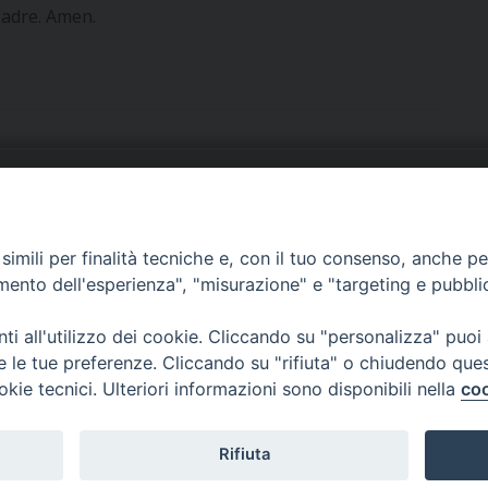
Padre. Amen.
URIA: UFFICI E SERVIZI
PHOTOGALLERY
imili per finalità tecniche e, con il tuo consenso, anche per 
ARROCCHIE
VIDEOGALLERY
amento dell'esperienza", "misurazione" e "targeting e pubbli
OCUMENTI PASTORALI
i all'utilizzo dei cookie. Cliccando su "personalizza" puoi
re le tue preferenze. Cliccando su "rifiuta" o chiudendo que
okie tecnici. Ulteriori informazioni sono disponibili nella
coo
Rifiuta
Copyright 2018 - Diocesi di Cerreto Sannita - Telese - Sant’Agata de’ Got