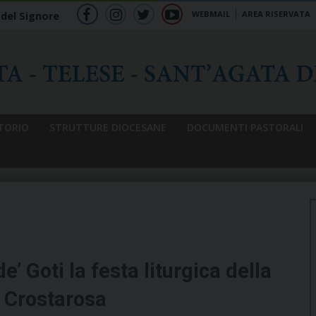
WEBMAIL
AREA RISERVATA
 del Signore
f
ig
tw
yt
b
TORIO
STRUTTURE DIOCESANE
DOCUMENTI PASTORALI
 Goti la festa liturgica della
 Crostarosa