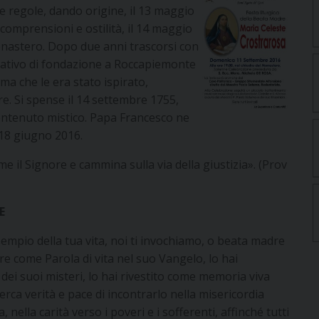
le regole, dando origine, il 13 maggio
ncomprensioni e ostilità, il 14 maggio
monastero. Dopo due anni trascorsi con
tativo di fondazione a Roccapiemonte
sma che le era stato ispirato,
re. Si spense il 14 settembre 1755,
contenuto mistico. Papa Francesco ne
l 18 giugno 2016.
me il Signore e cammina sulla via della giustizia». (Prov
E
esempio della tua vita, noi ti invochiamo, o beata madre
e come Parola di vita nel suo Vangelo, lo hai
ei suoi misteri, lo hai rivestito come memoria viva
cerca verità e pace di incontrarlo nella misericordia
 nella carità verso i poveri e i sofferenti, affinché tutti