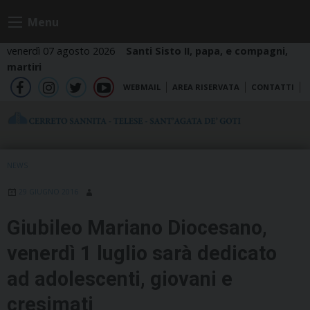
Skip
Menu
to
content
venerdì 07 agosto 2026
Santi Sisto II, papa, e compagni,
martiri
WEBMAIL
AREA RISERVATA
CONTATTI
fb
ig
tw
yt
NEWS
29 GIUGNO 2016
Giubileo Mariano Diocesano,
venerdì 1 luglio sarà dedicato
ad adolescenti, giovani e
cresimati