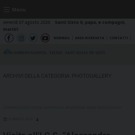
Skip
Menu
to
content
venerdì 07 agosto 2026
Santi Sisto II, papa, e compagni,
martiri
WEBMAIL
AREA RISERVATA
CONTATTI
fb
ig
tw
yt
ARCHIVI DELLA CATEGORIA:
PHOTOGALLERY
COMUNICAZIONI SOCIALI
,
IN EVIDENZA
,
MULTIMEDIA
,
NEWS
,
PHOTOGALLERY
30 MARZO 2023