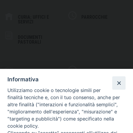
CURIA: UFFICI E
PARROCCHIE
SERVIZI
DOCUMENTI
PASTORALI
PHOTOGALLERY
VIDEOGALLERY
Informativa
Utilizziamo cookie o tecnologie simili per
finalità tecniche e, con il tuo consenso, anche per
altre finalità ("interazioni e funzionalità semplici",
S
EDE VESCOVILE
"miglioramento dell'esperienza", "misurazione" e
Piazza Wojtyla, 1
"targeting e pubblicità") come specificato nella
82032 Cerreto Sannita (BN)
cookie policy.