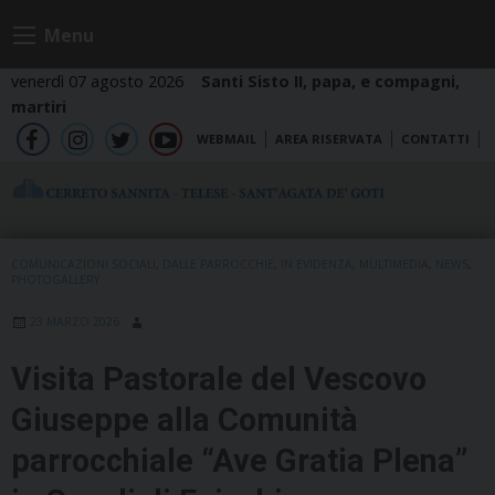
Skip
Menu
to
content
venerdì 07 agosto 2026
Santi Sisto II, papa, e compagni,
martiri
WEBMAIL
AREA RISERVATA
CONTATTI
fb
ig
tw
yt
COMUNICAZIONI SOCIALI
,
DALLE PARROCCHIE
,
IN EVIDENZA
,
MULTIMEDIA
,
NEWS
,
PHOTOGALLERY
23 MARZO 2026
Visita Pastorale del Vescovo
Giuseppe alla Comunità
parrocchiale “Ave Gratia Plena”