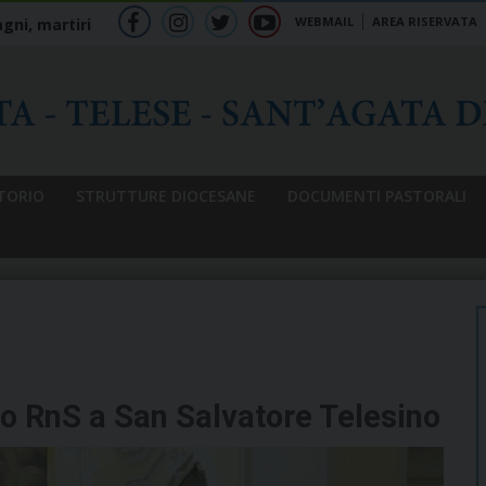
WEBMAIL
AREA RISERVATA
gni, martiri
f
ig
tw
yt
b
TORIO
STRUTTURE DIOCESANE
DOCUMENTI PASTORALI
o RnS a San Salvatore Telesino