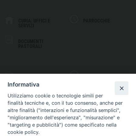
CURIA: UFFICI E
PARROCCHIE
SERVIZI
DOCUMENTI
PASTORALI
PHOTOGALLERY
VIDEOGALLERY
Informativa
Utilizziamo cookie o tecnologie simili per
finalità tecniche e, con il tuo consenso, anche per
altre finalità ("interazioni e funzionalità semplici",
S
EDE VESCOVILE
"miglioramento dell'esperienza", "misurazione" e
Piazza Wojtyla, 1
"targeting e pubblicità") come specificato nella
82032 Cerreto Sannita (BN)
cookie policy.