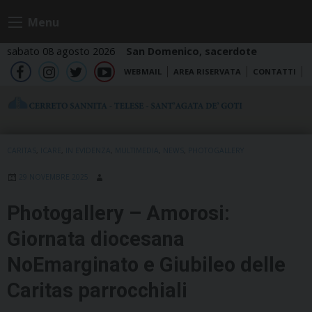
Skip
Menu
to
content
sabato 08 agosto 2026
San Domenico, sacerdote
WEBMAIL
AREA RISERVATA
CONTATTI
fb
ig
tw
yt
CARITAS
,
ICARE
,
IN EVIDENZA
,
MULTIMEDIA
,
NEWS
,
PHOTOGALLERY
29 NOVEMBRE 2025
Photogallery – Amorosi:
Giornata diocesana
NoEmarginato e Giubileo delle
Caritas parrocchiali