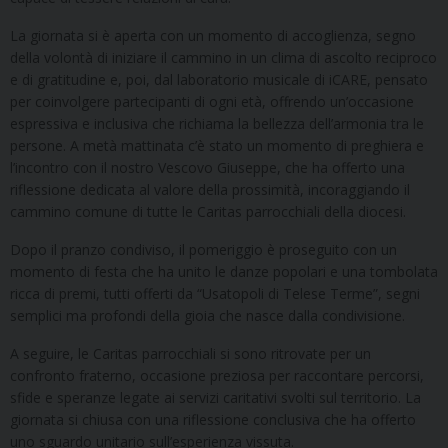
La giornata si è aperta con un momento di accoglienza, segno
della volontà di iniziare il cammino in un clima di ascolto reciproco
e di gratitudine e, poi, dal laboratorio musicale di iCARE, pensato
per coinvolgere partecipanti di ogni età, offrendo un’occasione
espressiva e inclusiva che richiama la bellezza dell’armonia tra le
persone. A metà mattinata c’è stato un momento di preghiera e
l’incontro con il nostro Vescovo Giuseppe, che ha offerto una
riflessione dedicata al valore della prossimità, incoraggiando il
cammino comune di tutte le Caritas parrocchiali della diocesi.
Dopo il pranzo condiviso, il pomeriggio è proseguito con un
momento di festa che ha unito le danze popolari e una tombolata
ricca di premi, tutti offerti da “Usatopoli di Telese Terme”, segni
semplici ma profondi della gioia che nasce dalla condivisione.
A seguire, le Caritas parrocchiali si sono ritrovate per un
confronto fraterno, occasione preziosa per raccontare percorsi,
sfide e speranze legate ai servizi caritativi svolti sul territorio. La
giornata si chiusa con una riflessione conclusiva che ha offerto
uno sguardo unitario sull’esperienza vissuta.