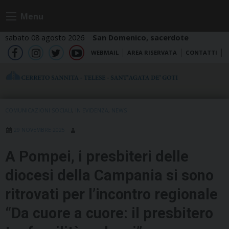
Skip
Menu
to
content
sabato 08 agosto 2026
San Domenico, sacerdote
WEBMAIL
AREA RISERVATA
CONTATTI
fb
ig
tw
yt
COMUNICAZIONI SOCIALI
,
IN EVIDENZA
,
NEWS
29 NOVEMBRE 2025
A Pompei, i presbiteri delle
diocesi della Campania si sono
ritrovati per l’incontro regionale
“Da cuore a cuore: il presbitero