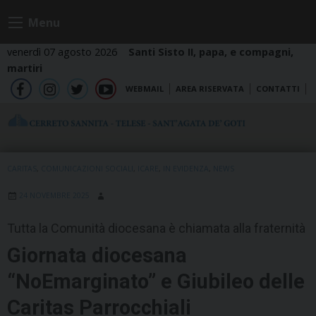
Skip
Menu
to
content
venerdì 07 agosto 2026
Santi Sisto II, papa, e compagni,
martiri
WEBMAIL
AREA RISERVATA
CONTATTI
fb
ig
tw
yt
CARITAS
,
COMUNICAZIONI SOCIALI
,
ICARE
,
IN EVIDENZA
,
NEWS
24 NOVEMBRE 2025
Tutta la Comunità diocesana è chiamata alla fraternità
Giornata diocesana
“NoEmarginato” e Giubileo delle
Caritas Parrocchiali