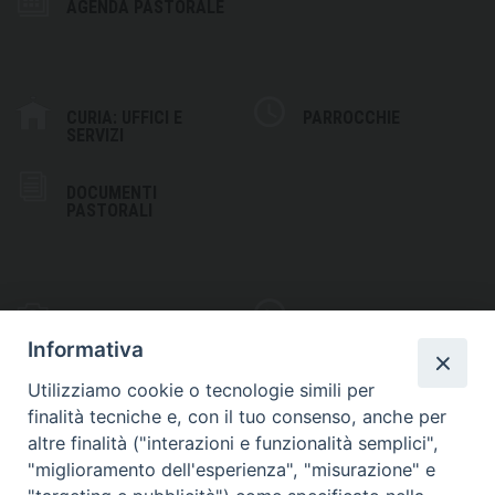
AGENDA PASTORALE
CURIA: UFFICI E
PARROCCHIE
SERVIZI
DOCUMENTI
PASTORALI
PHOTOGALLERY
VIDEOGALLERY
Informativa
Utilizziamo cookie o tecnologie simili per
finalità tecniche e, con il tuo consenso, anche per
altre finalità ("interazioni e funzionalità semplici",
S
EDE VESCOVILE
"miglioramento dell'esperienza", "misurazione" e
Piazza Wojtyla, 1