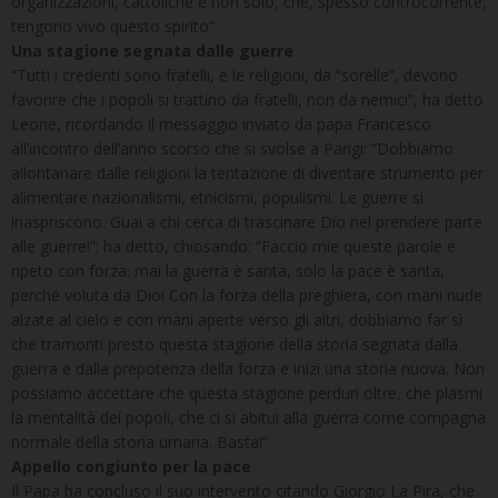
organizzazioni, cattoliche e non solo, che, spesso controcorrente,
tengono vivo questo spirito”.
Una stagione segnata dalle guerre
“Tutti i credenti sono fratelli, e le religioni, da “sorelle”, devono
favorire che i popoli si trattino da fratelli, non da nemici”, ha detto
Leone, ricordando il messaggio inviato da papa Francesco
all’incontro dell’anno scorso che si svolse a Parigi: “Dobbiamo
allontanare dalle religioni la tentazione di diventare strumento per
alimentare nazionalismi, etnicismi, populismi. Le guerre si
inaspriscono. Guai a chi cerca di trascinare Dio nel prendere parte
alle guerre!”: ha detto, chiosando: “Faccio mie queste parole e
ripeto con forza: mai la guerra è santa, solo la pace è santa,
perché voluta da Dio! Con la forza della preghiera, con mani nude
alzate al cielo e con mani aperte verso gli altri, dobbiamo far sì
che tramonti presto questa stagione della storia segnata dalla
guerra e dalla prepotenza della forza e inizi una storia nuova. Non
possiamo accettare che questa stagione perduri oltre, che plasmi
la mentalità dei popoli, che ci si abitui alla guerra come compagna
normale della storia umana. Basta!”.
Appello congiunto per la pace
Il Papa ha concluso il suo intervento citando Giorgio La Pira, che