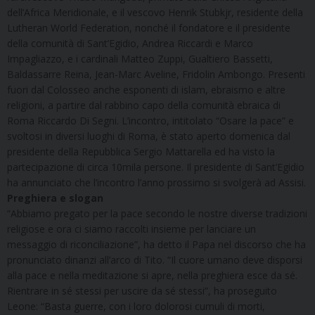
dell’Africa Meridionale, e il vescovo Henrik Stubkjr, residente della
Lutheran World Federation, nonché il fondatore e il presidente
della comunità di Sant’Egidio, Andrea Riccardi e Marco
Impagliazzo, e i cardinali Matteo Zuppi, Gualtiero Bassetti,
Baldassarre Reina, Jean-Marc Aveline, Fridolin Ambongo. Presenti
fuori dal Colosseo anche esponenti di islam, ebraismo e altre
religioni, a partire dal rabbino capo della comunità ebraica di
Roma Riccardo Di Segni. L’incontro, intitolato “Osare la pace” e
svoltosi in diversi luoghi di Roma, è stato aperto domenica dal
presidente della Repubblica Sergio Mattarella ed ha visto la
partecipazione di circa 10mila persone. Il presidente di Sant’Egidio
ha annunciato che l’incontro l’anno prossimo si svolgerà ad Assisi.
Preghiera e slogan
“Abbiamo pregato per la pace secondo le nostre diverse tradizioni
religiose e ora ci siamo raccolti insieme per lanciare un
messaggio di riconciliazione”, ha detto il Papa nel discorso che ha
pronunciato dinanzi all’arco di Tito. “Il cuore umano deve disporsi
alla pace e nella meditazione si apre, nella preghiera esce da sé.
Rientrare in sé stessi per uscire da sé stessi”, ha proseguito
Leone: “Basta guerre, con i loro dolorosi cumuli di morti,