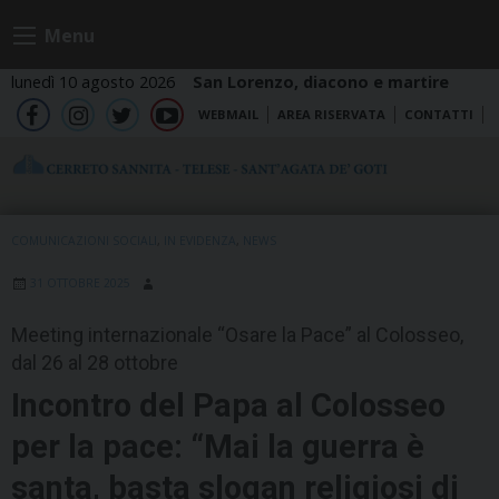
Skip
Menu
to
content
lunedì 10 agosto 2026
San Lorenzo, diacono e martire
WEBMAIL
AREA RISERVATA
CONTATTI
fb
ig
tw
yt
COMUNICAZIONI SOCIALI
,
IN EVIDENZA
,
NEWS
31 OTTOBRE 2025
Meeting internazionale “Osare la Pace” al Colosseo,
dal 26 al 28 ottobre
Incontro del Papa al Colosseo
per la pace: “Mai la guerra è
santa, basta slogan religiosi di