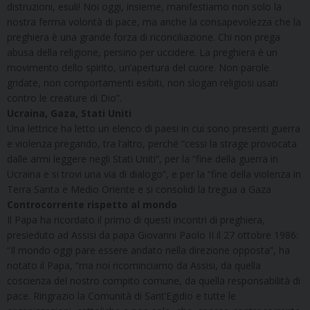
distruzioni, esuli! Noi oggi, insieme, manifestiamo non solo la
nostra ferma volontà di pace, ma anche la consapevolezza che la
preghiera è una grande forza di riconciliazione. Chi non prega
abusa della religione, persino per uccidere. La preghiera è un
movimento dello spirito, un’apertura del cuore. Non parole
gridate, non comportamenti esibiti, non slogan religiosi usati
contro le creature di Dio”.
Ucraina, Gaza, Stati Uniti
Una lettrice ha letto un elenco di paesi in cui sono presenti guerra
e violenza pregando, tra l’altro, perché “cessi la strage provocata
dalle armi leggere negli Stati Uniti”, per la “fine della guerra in
Ucraina e si trovi una via di dialogo”, e per la “fine della violenza in
Terra Santa e Medio Oriente e si consolidi la tregua a Gaza
Controcorrente rispetto al mondo
Il Papa ha ricordato il primo di questi incontri di preghiera,
presieduto ad Assisi da papa Giovanni Paolo II il 27 ottobre 1986:
“Il mondo oggi pare essere andato nella direzione opposta”, ha
notato il Papa, “ma noi ricominciamo da Assisi, da quella
coscienza del nostro compito comune, da quella responsabilità di
pace. Ringrazio la Comunità di Sant’Egidio e tutte le