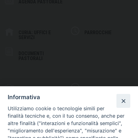
AGENDA PASTORALE
CURIA: UFFICI E
PARROCCHIE
SERVIZI
DOCUMENTI
PASTORALI
PHOTOGALLERY
VIDEOGALLERY
Informativa
Utilizziamo cookie o tecnologie simili per
finalità tecniche e, con il tuo consenso, anche per
altre finalità ("interazioni e funzionalità semplici",
S
EDE VESCOVILE
"miglioramento dell'esperienza", "misurazione" e
Piazza Wojtyla, 1