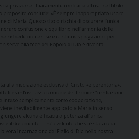
ua posizione chiaramente contraria all’uso del titolo
to proposito conclude: «È sempre inappropriato usare
ne di Maria. Questo titolo rischia di oscurare l’unica
enerare confusione e squilibrio nell’armonia delle
one richiede numerose e continue spiegazioni, per
 non serve alla fede del Popolo di Dio e diventa
ita alla mediazione esclusiva di Cristo «è perentoria».
 sottolinea «l’uso assai comune del termine “mediazione”
viene inteso semplicemente come cooperazione,
 viene inevitabilmente applicato a Maria in senso
iungere alcuna efficacia o potenza all’unica
osce il documento — «è evidente che vi è stata una
a vera Incarnazione del Figlio di Dio nella nostra