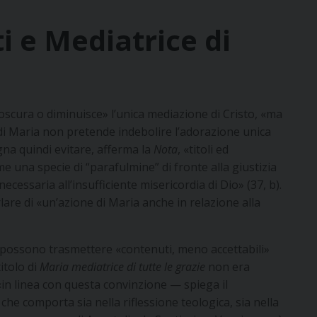
i e Mediatrice di
cura o diminuisce» l’unica mediazione di Cristo, «ma
à di Maria non pretende indebolire l’adorazione unica
ogna quindi evitare, afferma la
Nota
, «titoli ed
me una specie di “parafulmine” di fronte alla giustizia
cessaria all’insufficiente misericordia di Dio» (37, b).
rlare di «un’azione di Maria anche in relazione alla
 possono trasmettere «contenuti, meno accettabili»
titolo di
Maria mediatrice di tutte le grazie
non era
«in linea con questa convinzione — spiega il
he comporta sia nella riflessione teologica, sia nella