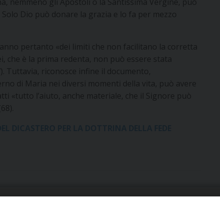
ana, nemmeno gli Apostoli o la Santissima Vergine, può
 Solo Dio può donare la grazia e lo fa per mezzo
nno pertanto «dei limiti che non facilitano la corretta
ei, che è la prima redenta, non può essere stata
7). Tuttavia, riconosce infine il documento,
erno di Maria nei diversi momenti della vita, può avere
atti «tutto l’aiuto, anche materiale, che il Signore può
68).
DEL DICASTERO PER LA DOTTRINA DELLA FEDE
URIA: UFFICI E SERVIZI
PHOTOGALLERY