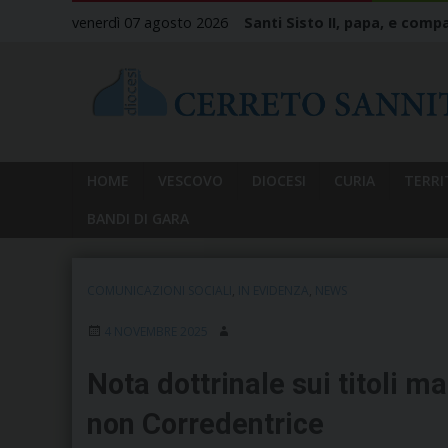
Skip
venerdì 07 agosto 2026
Santi Sisto II, papa, e compa
to
content
HOME
VESCOVO
DIOCESI
CURIA
TERRI
BANDI DI GARA
COMUNICAZIONI SOCIALI
,
IN EVIDENZA
,
NEWS
4 NOVEMBRE 2025
Nota dottrinale sui titoli m
non Corredentrice