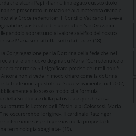
orda che alcuni Papi «hanno impiegato questo titolo
 hanno presentato in relazione alla maternità divina e
nto alla Croce redentrice». Il Concilio Vaticano II aveva
dogmatiche, pastorali ed ecumeniche». San Giovanni
collegandolo soprattutto al valore salvifico del nostro
i unisce Maria soprattutto sotto la Croce» (18).
lora Congregazione per la Dottrina della fede che nel
di proclamare un nuovo dogma su Maria “Corredentrice o
er era contrario: «Il significato preciso dei titoli non è
… Ancora non si vede in modo chiaro come la dottrina
 nella tradizione apostolica». Successivamente, nel 2002,
ubblicamente allo stesso modo: «La formula
 della Scrittura e della patristica e quindi causa
prattutto le Lettere agli Efesini e ai Colossesi. Maria
e” ne oscurerebbe l’origine». Il cardinale Ratzinger,
e intenzioni e aspetti preziosi nella proposta di
una terminologia sbagliata» (19).