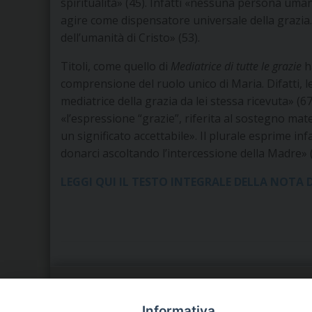
spiritualità» (45). Infatti «nessuna persona um
agire come dispensatore universale della grazia.
dell’umanità di Cristo» (53).
Titoli, come quello di
Mediatrice di tutte le grazie
ha
comprensione del ruolo unico di Maria. Difatti, l
mediatrice della grazia da lei stessa ricevuta» (6
«l’espressione “grazie”, riferita al sostegno mat
un significato accettabile». Il plurale esprime inf
donarci ascoltando l’intercessione della Madre» (
LEGGI QUI IL TESTO INTEGRALE DELLA NOTA 
LA NOSTRA DIOCESI
C
Informativa