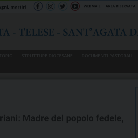
WEBMAIL
AREA RISERVATA
gni, martiri
f
ig
tw
yt
b
TORIO
STRUTTURE DIOCESANE
DOCUMENTI PASTORALI
ariani: Madre del popolo fedele,