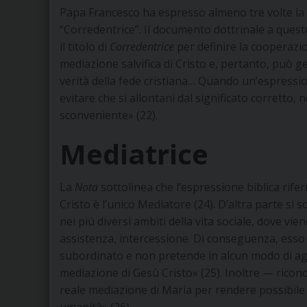
Papa Francesco ha espresso almeno tre volte la s
“Corredentrice”. Il documento dottrinale a ques
il titolo di
Corredentrice
per definire la cooperazio
mediazione salvifica di Cristo e, pertanto, può g
verità della fede cristiana… Quando un’espressi
evitare che si allontani dal significato corretto,
sconveniente» (22).
Mediatrice
La
Nota
sottolinea che l’espressione biblica rifer
Cristo è l’unico Mediatore (24). D’altra parte si
nei più diversi ambiti della vita sociale, dove 
assistenza, intercessione. Di conseguenza, esso
subordinato e non pretende in alcun modo di agg
mediazione di Gesù Cristo» (25). Inoltre — ricon
reale mediazione di Maria per rendere possibile l
umanità» (26).