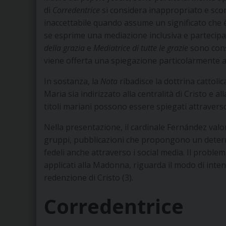
di
Corredentrice
si considera inappropriato e sconv
inaccettabile quando assume un significato che è
se esprime una mediazione inclusiva e partecipata,
della grazia
e
Mediatrice di tutte le grazie
sono consi
viene offerta una spiegazione particolarmente am
In sostanza, la
Nota
ribadisce la dottrina cattol
Maria sia indirizzato alla centralità di Cristo e al
titoli mariani possono essere spiegati attraverso 
Nella presentazione, il cardinale Fernández val
gruppi, pubblicazioni che propongono un determ
fedeli anche attraverso i social media. Il problema
applicati alla Madonna, riguarda il modo di inten
redenzione di Cristo (3).
Corredentrice