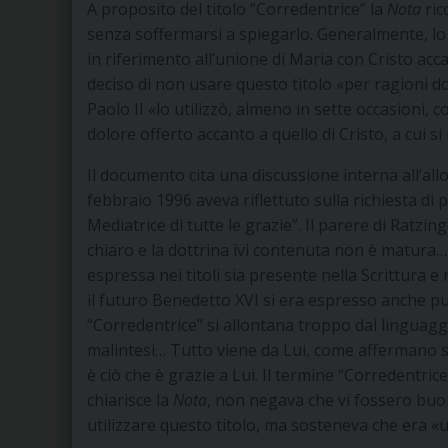
A proposito del titolo “Corredentrice” la
Nota
ric
senza soffermarsi a spiegarlo. Generalmente, lo
in riferimento all’unione di Maria con Cristo acca
deciso di non usare questo titolo «per ragioni 
Paolo II «lo utilizzò, almeno in sette occasioni, 
dolore offerto accanto a quello di Cristo, a cui s
Il documento cita una discussione interna all’al
febbraio 1996 aveva riflettuto sulla richiesta 
Mediatrice di tutte le grazie”. Il parere di Ratzing
chiaro e la dottrina ivi contenuta non è matura
espressa nei titoli sia presente nella Scrittura e
il futuro Benedetto XVI si era espresso anche p
“Corredentrice” si allontana troppo dal linguaggio
malintesi… Tutto viene da Lui, come affermano so
è ciò che è grazie a Lui. Il termine “Corredentric
chiarisce la
Nota
, non negava che vi fossero buon
utilizzare questo titolo, ma sosteneva che era «