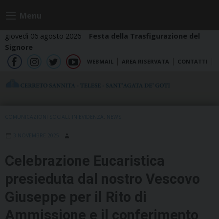
Skip
Menu
to
content
giovedì 06 agosto 2026
Festa della Trasfigurazione del
Signore
WEBMAIL
AREA RISERVATA
CONTATTI
fb
ig
tw
yt
COMUNICAZIONI SOCIALI
,
IN EVIDENZA
,
NEWS
3 NOVEMBRE 2025
Celebrazione Eucaristica
presieduta dal nostro Vescovo
Giuseppe per il Rito di
Ammissione e il conferimento