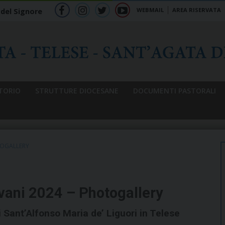
WEBMAIL
AREA RISERVATA
 del Signore
f
ig
tw
yt
b
TORIO
STRUTTURE DIOCESANE
DOCUMENTI PASTORALI
OGALLERY
vani 2024 – Photogallery
Sant’Alfonso Maria de’ Liguori in Telese