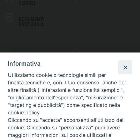
SERVIZI
DOCUMENTI
PASTORALI
PHOTOGALLERY
VIDEOGALLERY
Informativa
Utilizziamo cookie o tecnologie simili per
finalità tecniche e, con il tuo consenso, anche per
altre finalità ("interazioni e funzionalità semplici",
S
EDE VESCOVILE
"miglioramento dell'esperienza", "misurazione" e
Piazza Wojtyla, 1
"targeting e pubblicità") come specificato nella
82032 Cerreto Sannita (BN)
cookie policy.
Cliccando su "accetta" acconsenti all'utilizzo dei
Telefax: (+39) 0824 861115
cookie. Cliccando su "personalizza" puoi avere
Email: info@diocesicerreto.it
maggiori informazioni sui cookie utilizzati e