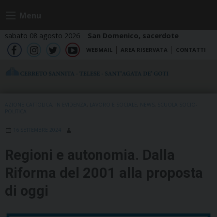
Skip
Menu
to
content
sabato 08 agosto 2026
San Domenico, sacerdote
WEBMAIL
AREA RISERVATA
CONTATTI
fb
ig
tw
yt
AZIONE CATTOLICA
,
IN EVIDENZA
,
LAVORO E SOCIALE
,
NEWS
,
SCUOLA SOCIO-
POLITICA
16 SETTEMBRE 2024
Regioni e autonomia. Dalla
Riforma del 2001 alla proposta
di oggi