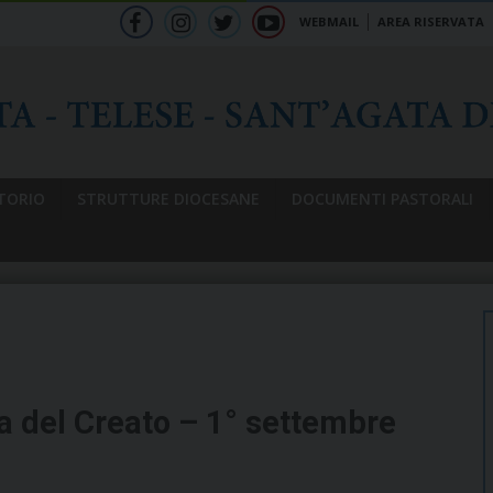
WEBMAIL
AREA RISERVATA
f
ig
tw
yt
b
TORIO
STRUTTURE DIOCESANE
DOCUMENTI PASTORALI
a del Creato – 1° settembre