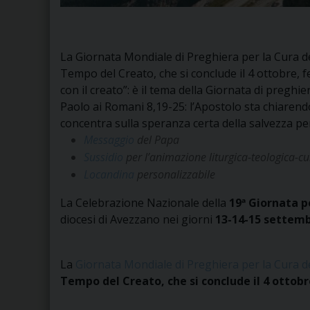
La Giornata Mondiale di Preghiera per la Cura del
Tempo del Creato, che si conclude il 4 ottobre, fe
con il creato”: è il tema della Giornata di preghier
Paolo ai Romani 8,19-25: l’Apostolo sta chiarendo 
concentra sulla speranza certa della salvezza per
Messaggio
del Papa
Sussidio
per l’animazione liturgica-teologica-cu
Locandina
personalizzabile
La Celebrazione Nazionale della
19ª Giornata p
diocesi di Avezzano
nei giorni
13-14-15 settem
La
Giornata Mondiale di Preghiera per la Cura d
Tempo del Creato, che si conclude il 4 ottobr