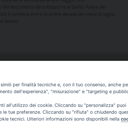
io del documento da sottoporre al Santo Padre per
esto è prevista entro la prima decade del mese di luglio.
o debito.
URIA: UFFICI E SERVIZI
PHOTOGALLERY
imili per finalità tecniche e, con il tuo consenso, anche per 
ARROCCHIE
VIDEOGALLERY
amento dell'esperienza", "misurazione" e "targeting e pubbli
OCUMENTI PASTORALI
i all'utilizzo dei cookie. Cliccando su "personalizza" puoi
re le tue preferenze. Cliccando su "rifiuta" o chiudendo que
okie tecnici. Ulteriori informazioni sono disponibili nella
coo