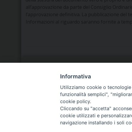
all’approvazione da parte del Consiglio Ordinar
l’approvazione definitiva. La pubblicazione del t
Informazioni al riguardo saranno fornite a temp
LA NOSTRA DIOCESI
C
Informativa
Utilizziamo cookie o tecnologie s
IL VESCOVO
P
funzionalità semplici", "miglior
cookie policy.
AGENDA PASTORALE
D
Cliccando su "accetta" acconsent
cookie utilizzati e personalizza
navigazione installando i soli co