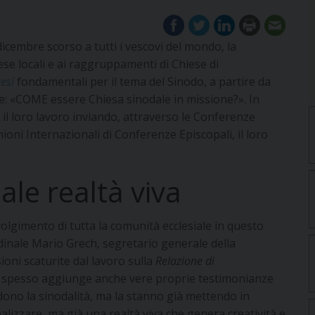
dicembre scorso a tutti i vescovi del mondo, la
ese locali e ai raggruppamenti di Chiese di
tesi
fondamentali per il tema del Sinodo, a partire da
e: «COME essere Chiesa sinodale in missione?». In
o il loro lavoro inviando, attraverso le Conferenze
nioni Internazionali di Conferenze Episcopali, il loro
ale realtà viva
olgimento di tutta la comunità ecclesiale in questo
dinale Mario Grech, segretario generale della
sioni scaturite dal lavoro sulla
Relazione di
uto spesso aggiunge anche vere proprie testimonianze
dono la sinodalità, ma la stanno già mettendo in
alizzare, ma già una realtà viva che genera creatività e