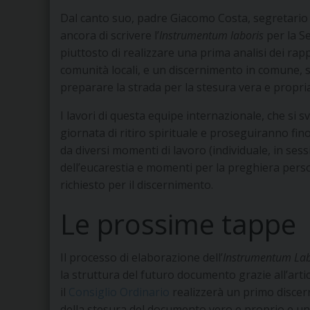
Dal canto suo, padre Giacomo Costa, segretario S
ancora di scrivere l’
Instrumentum laboris
per la S
piuttosto di realizzare una prima analisi dei rap
comunità locali, e un discernimento in comune, sul
preparare la strada per la stesura vera e propria
I lavori di questa equipe internazionale, che si 
giornata di ritiro spirituale e proseguiranno fi
da diversi momenti di lavoro (individuale, in ses
dell’eucarestia e momenti per la preghiera perso
richiesto per il discernimento.
Le prossime tappe
Il processo di elaborazione dell’
Instrumentum Lab
la struttura del futuro documento grazie all’arti
il
Consiglio Ordinario
realizzerà un primo discer
della stesura del documento vero e proprio e un 