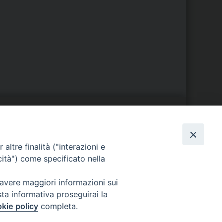
S
EDE VESCOVILE
altre finalità ("interazioni e
Piazza Wojtyla, 1
cità") come specificato nella
82032 Cerreto Sannita (BN)
Telefax: (+39) 0824 861115
 avere maggiori informazioni sui
Email:
sta informativa proseguirai la
info@diocesicerreto.it
kie policy
completa.