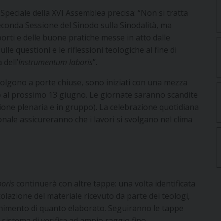
peciale della XVI Assemblea precisa: “Non si tratta
econda Sessione del Sinodo sulla Sinodalità, ma
porti e delle buone pratiche messe in atto dalle
le questioni e le riflessioni teologiche al fine di
 dell’
Instrumentum laboris
”.
svolgono a porte chiuse, sono iniziati con una mezza
no al prossimo 13 giugno. Le giornate saranno scandite
sione plenaria e in gruppo). La celebrazione quotidiana
nale assicureranno che i lavori si svolgano nel clima
oris
continuerà con altre tappe: una volta identificata
colazione del materiale ricevuto da parte dei teologi,
nimento di quanto elaborato. Seguiranno le tappe
sistema di verifica ad ampio raggio fino