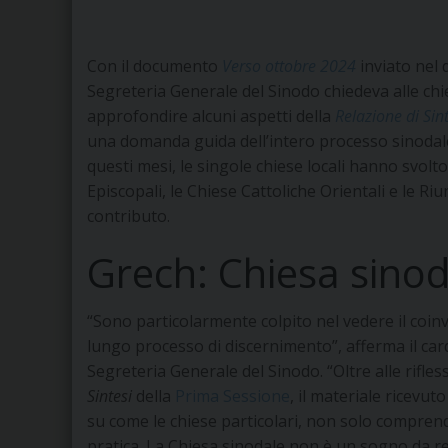
Con il documento
Verso ottobre 2024
inviato nel 
Segreteria Generale del Sinodo chiedeva alle chi
approfondire alcuni aspetti della
Relazione di Sin
una domanda guida dell’intero processo sinodal
questi mesi, le singole chiese locali hanno svolt
Episcopali, le Chiese Cattoliche Orientali e le Riu
contributo.
Grech: Chiesa sinod
“Sono particolarmente colpito nel vedere il coinv
lungo processo di discernimento”, afferma il car
Segreteria Generale del Sinodo. “Oltre alle rifles
Sintesi
della
Prima Sessione
, il materiale ricev
su come le chiese particolari, non solo compren
pratica. La Chiesa sinodale non è un sogno da re