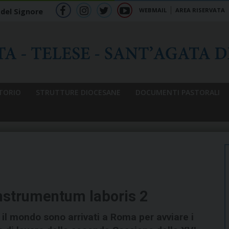
WEBMAIL
AREA RISERVATA
 del Signore
f
ig
tw
yt
b
TORIO
STRUTTURE DIOCESANE
DOCUMENTI PASTORALI
l’Instrumentum laboris 2
o il mondo sono arrivati a Roma per avviare i