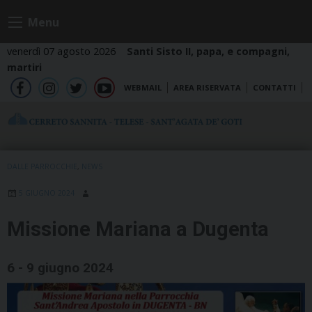
Skip
Menu
to
content
venerdì 07 agosto 2026
Santi Sisto II, papa, e compagni,
martiri
WEBMAIL
AREA RISERVATA
CONTATTI
fb
ig
tw
yt
DALLE PARROCCHIE
,
NEWS
5 GIUGNO 2024
Missione Mariana a Dugenta
6 - 9 giugno 2024