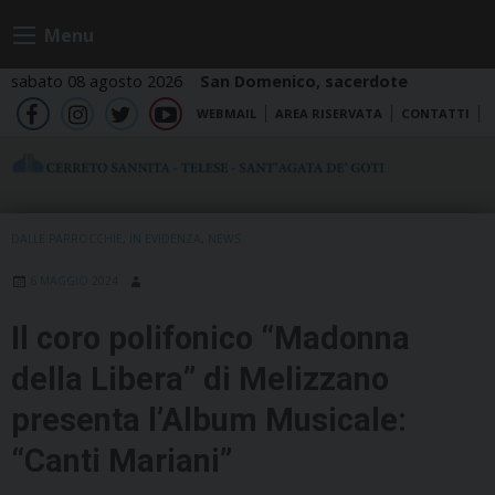
Skip
Menu
to
content
sabato 08 agosto 2026
San Domenico, sacerdote
WEBMAIL
AREA RISERVATA
CONTATTI
fb
ig
tw
yt
DALLE PARROCCHIE
,
IN EVIDENZA
,
NEWS
6 MAGGIO 2024
Il coro polifonico “Madonna
della Libera” di Melizzano
presenta l’Album Musicale:
“Canti Mariani”