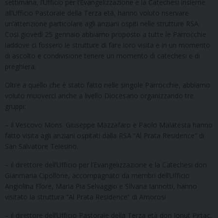
settimana, l’Ufficio per l’Evangelizzazione e la Catechesi insieme
all’Ufficio Pastorale della Terza età, hanno voluto riservare
un’attenzione particolare agli anziani ospiti nelle strutture RSA.
Cosi giovedì 25 gennaio abbiamo proposto a tutte le Parrocchie
laddove ci fossero le strutture di fare loro visita e in un momento
di ascolto e condivisione tenere un momento di catechesi e di
preghiera.
Oltre a quello che è stato fatto nelle singole Parrocchie, abbiamo
voluto muoverci anche a livello Diocesano organizzando tre
gruppi:
– il Vescovo Mons. Giuseppe Mazzafaro e Paolo Malatesta hanno
fatto visita agli anziani ospitati dalla RSA “Al Prata Residence” di
San Salvatore Telesino.
– il direttore dell’Ufficio per l’Evangelizzazione e la Catechesi don
Gianmaria Cipollone, accompagnato da membri dell’Ufficio
Angiolina Flore, Maria Pia Selvaggio e Silvana Iannotti, hanno
visitato la struttura “Al Prata Residence” di Amorosi
– il direttore dell’Ufficio Pastorale della Terza età don Ionut Pirtac,