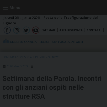
Skip
Menu
to
content
giovedì 06 agosto 2026
Festa della Trasfigurazione del
Signore
WEBMAIL
AREA RISERVATA
CONTATTI
fb
ig
tw
yt
COMUNICAZIONI SOCIALI
,
IN EVIDENZA
,
NEWS
28 GENNAIO 2024
Settimana della Parola. Incontri
con gli anziani ospiti nelle
strutture RSA