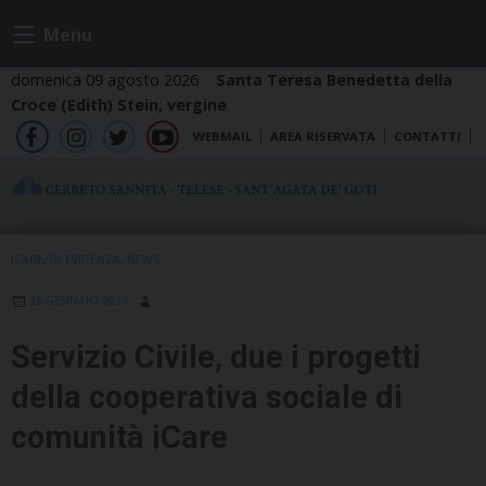
Skip
Menu
to
content
domenica 09 agosto 2026
Santa Teresa Benedetta della
Croce (Edith) Stein, vergine
WEBMAIL
AREA RISERVATA
CONTATTI
fb
ig
tw
yt
ICARE
,
IN EVIDENZA
,
NEWS
26 GENNAIO 2024
Servizio Civile, due i progetti
della cooperativa sociale di
comunità iCare