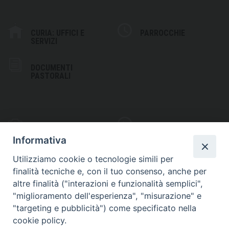
CURIA: UFFICI E
PARROCCHIE
SERVIZI
DOCUMENTI
PASTORALI
PHOTOGALLERY
VIDEOGALLERY
Informativa
Utilizziamo cookie o tecnologie simili per
finalità tecniche e, con il tuo consenso, anche per
altre finalità ("interazioni e funzionalità semplici",
S
EDE VESCOVILE
"miglioramento dell'esperienza", "misurazione" e
Piazza Wojtyla, 1
"targeting e pubblicità") come specificato nella
82032 Cerreto Sannita (BN)
cookie policy.