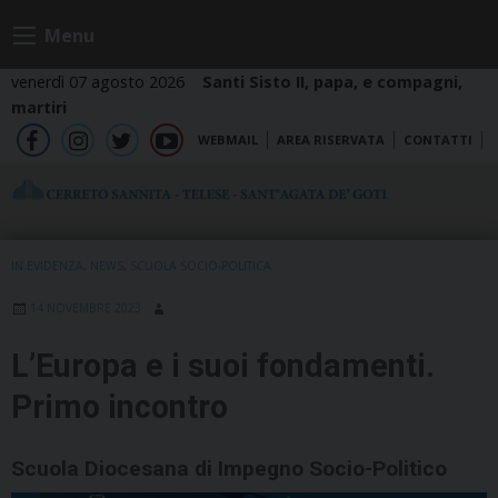
Skip
Menu
to
content
venerdì 07 agosto 2026
Santi Sisto II, papa, e compagni,
martiri
WEBMAIL
AREA RISERVATA
CONTATTI
fb
ig
tw
yt
IN EVIDENZA
,
NEWS
,
SCUOLA SOCIO-POLITICA
14 NOVEMBRE 2023
L’Europa e i suoi fondamenti.
Primo incontro
Scuola Diocesana di Impegno Socio-Politico