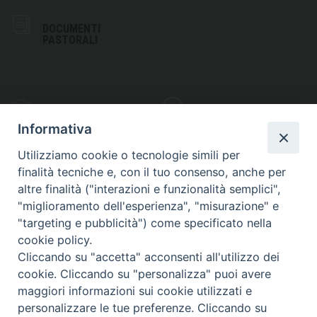
DOCUMENTI
PASTORALI
PHOTOGALLERY
VIDEOGALLERY
Informativa
Utilizziamo cookie o tecnologie simili per
finalità tecniche e, con il tuo consenso, anche per
altre finalità ("interazioni e funzionalità semplici",
S
EDE VESCOVILE
"miglioramento dell'esperienza", "misurazione" e
Piazza Wojtyla, 1
"targeting e pubblicità") come specificato nella
82032 Cerreto Sannita (BN)
cookie policy.
Cliccando su "accetta" acconsenti all'utilizzo dei
Telefax: (+39) 0824 861115
cookie. Cliccando su "personalizza" puoi avere
Email: info@diocesicerreto.it
maggiori informazioni sui cookie utilizzati e
personalizzare le tue preferenze. Cliccando su