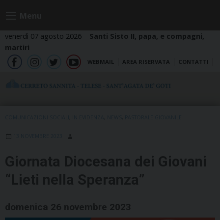
Skip
Menu
to
content
venerdì 07 agosto 2026
Santi Sisto II, papa, e compagni,
martiri
WEBMAIL
AREA RISERVATA
CONTATTI
fb
ig
tw
yt
COMUNICAZIONI SOCIALI
,
IN EVIDENZA
,
NEWS
,
PASTORALE GIOVANILE
13 NOVEMBRE 2023
Giornata Diocesana dei Giovani
“Lieti nella Speranza”
domenica 26 novembre 2023