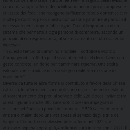
Nonostante siano state istituite nel 1984, a seguito della revisione
concordataria, le offerte deducibili sono ancora poco comprese e
utilizzate dai fedeli che ritengono sufficiente l’obolo domenicale; in
molte parrocchie, però, questo non basta a garantire al parroco il
necessario per il proprio fabbisogno. Da qui l’importanza di un
sistema che permette a ogni persona di contribuire, secondo un
principio di corresponsabilità, al sostentamento di tutti i sacerdoti
diocesani.
“In questo tempo di Cammino sinodale – sottolinea Monzio
Compagnoni – l’offerta per il sostentamento del clero diventa un
gesto concreto, un dono per ‘camminare insieme’. Una scelta
valoriale che si traduce in un sostegno reale alla missione dei
nostri preti”.
Diverse da tutte le altre forme di contributo a favore della Chiesa
cattolica, le offerte per i sacerdoti sono espressamente destinate
al sostentamento dei preti al servizio delle 226 diocesi italiane; tra
questi figurano anche 300 sacerdoti diocesani impegnati in
missioni nei Paesi più poveri del mondo e 2.500 sacerdoti ormai
anziani o malati dopo una vita spesa al servizio degli altri e del
Vangelo. L’importo complessivo delle offerte nel 2022 si è
attestato appena sopra gli 8,4 milioni di euro in linea con il 2021. È