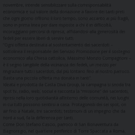
novembre, intende sensibilizzare sulla corresponsabilità
economica e sul valore della donazione a favore dei tanti preti
che ogni giorno offrono il loro tempo, sono accanto ai più fragili,
sono in prima linea per dare risposte a chi è in difficoltà,
incoraggiano percorsi di ripresa, affidandosi alla generosità dei
fedeli per essere liberi di servire tutti.
“Ogni offerta destinata al sostentamento dei sacerdoti –
sottolinea il responsabile del Servizio Promozione per il sostegno
economico alla Chiesa cattolica, Massimo Monzio Compagnoni –
è il segno tangibile della vicinanza dei fedeli, un mezzo per
ringraziare tutti i sacerdoti, dal più lontano fino al nostro parroco.
Basta una piccola offerta ma donata in tanti”.
Ideata e prodotta da Casta Diva Group, la campagna si snoda tra
spot tv, radio, web, social e racconta la “missione” dei sacerdoti,
ripresi nella loro quotidianità all’interno delle comunità, nei luoghi
in cui tutti possono sentirsi a casa. Protagonisti dei sei spot, on
air fino a Natale, tre sacerdoti, testimoni di un impegno che da
nord a sud, fa la differenza per tanti.
Come Don Stefano Cascio, parroco di San Bonaventura da
Bagnoregio, nel quartiere periferico di Torre Spaccata a Roma,