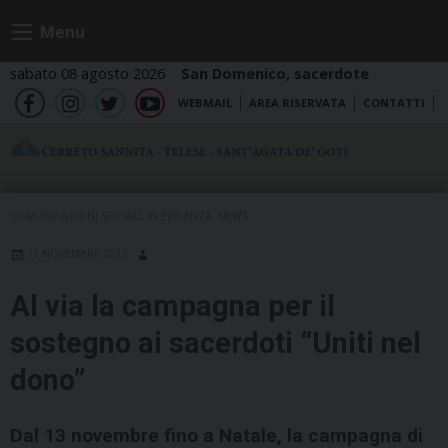
Skip
Menu
to
content
sabato 08 agosto 2026
San Domenico, sacerdote
WEBMAIL
AREA RISERVATA
CONTATTI
fb
ig
tw
yt
COMUNICAZIONI SOCIALI
,
IN EVIDENZA
,
NEWS
11 NOVEMBRE 2023
Al via la campagna per il
sostegno ai sacerdoti “Uniti nel
dono”
Dal 13 novembre fino a Natale, la campagna di