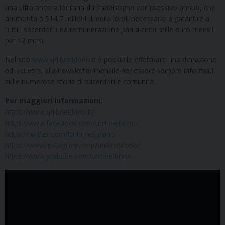
una cifra ancora lontana dal fabbisogno complessivo annuo, che
ammonta a 514,7 milioni di euro lordi, necessario a garantire a
tutti i sacerdoti una remunerazione pari a circa mille euro mensili
per 12 mesi.
Nel sito
www.unitineldono.it
è possibile effettuare una donazione
ed iscriversi alla newsletter mensile per essere sempre informati
sulle numerose storie di sacerdoti e comunità.
Per maggiori informazioni:
https://www.unitineldono.it/
https://www.facebook.com/unitineldono
https://twitter.com/Uniti_nel_dono
https://www.instagram.com/unitineldono/
https://www.youtube.com/unitineldono