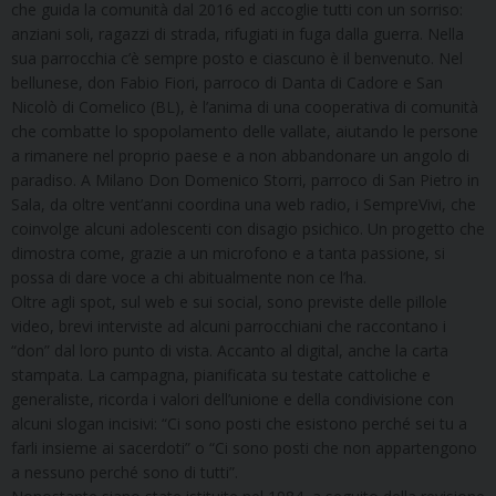
che guida la comunità dal 2016 ed accoglie tutti con un sorriso:
anziani soli, ragazzi di strada, rifugiati in fuga dalla guerra. Nella
sua parrocchia c’è sempre posto e ciascuno è il benvenuto. Nel
bellunese, don Fabio Fiori, parroco di Danta di Cadore e San
Nicolò di Comelico (BL), è l’anima di una cooperativa di comunità
che combatte lo spopolamento delle vallate, aiutando le persone
a rimanere nel proprio paese e a non abbandonare un angolo di
paradiso. A Milano Don Domenico Storri, parroco di San Pietro in
Sala, da oltre vent’anni coordina una web radio, i SempreVivi, che
coinvolge alcuni adolescenti con disagio psichico. Un progetto che
dimostra come, grazie a un microfono e a tanta passione, si
possa di dare voce a chi abitualmente non ce l’ha.
Oltre agli spot, sul web e sui social, sono previste delle pillole
video, brevi interviste ad alcuni parrocchiani che raccontano i
“don” dal loro punto di vista. Accanto al digital, anche la carta
stampata. La campagna, pianificata su testate cattoliche e
generaliste, ricorda i valori dell’unione e della condivisione con
alcuni slogan incisivi: “Ci sono posti che esistono perché sei tu a
farli insieme ai sacerdoti” o “Ci sono posti che non appartengono
a nessuno perché sono di tutti”.