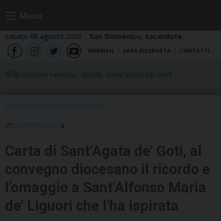
Skip
Menu
to
content
sabato 08 agosto 2026
San Domenico, sacerdote
WEBMAIL
AREA RISERVATA
CONTATTI
fb
ig
tw
yt
ICARE
,
NEWS
,
SCUOLA SOCIO-POLITICA
5 OTTOBRE 2023
Carta di Sant’Agata de’ Goti, al
convegno diocesano il ricordo e
l’omaggio a Sant’Alfonso Maria
de’ Liguori che l’ha ispirata