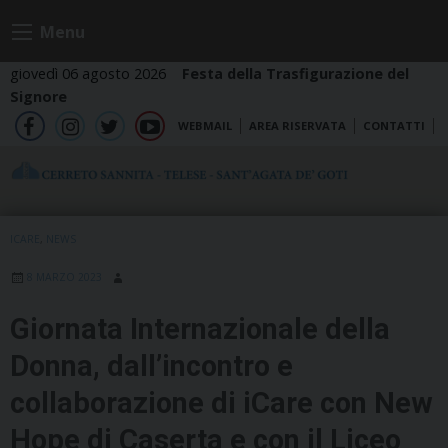
Skip
Menu
to
content
giovedì 06 agosto 2026
Festa della Trasfigurazione del
Signore
WEBMAIL
AREA RISERVATA
CONTATTI
fb
ig
tw
yt
ICARE
,
NEWS
8 MARZO 2023
Giornata Internazionale della
Donna, dall’incontro e
collaborazione di iCare con New
Hope di Caserta e con il Liceo