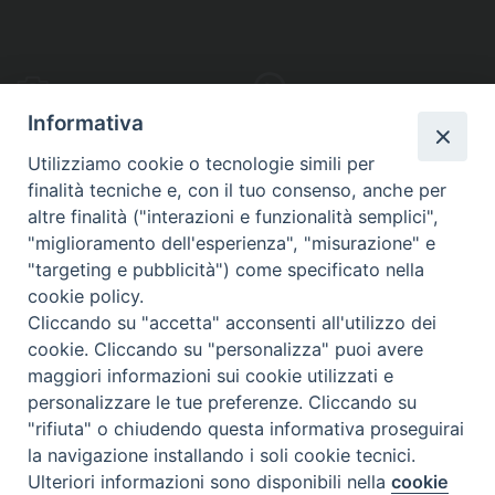
PHOTOGALLERY
VIDEOGALLERY
Informativa
Utilizziamo cookie o tecnologie simili per
finalità tecniche e, con il tuo consenso, anche per
altre finalità ("interazioni e funzionalità semplici",
S
EDE VESCOVILE
"miglioramento dell'esperienza", "misurazione" e
Piazza Wojtyla, 1
"targeting e pubblicità") come specificato nella
82032 Cerreto Sannita (BN)
cookie policy.
Cliccando su "accetta" acconsenti all'utilizzo dei
Telefax: (+39) 0824 861115
cookie. Cliccando su "personalizza" puoi avere
Email: info@diocesicerreto.it
maggiori informazioni sui cookie utilizzati e
personalizzare le tue preferenze. Cliccando su
"rifiuta" o chiudendo questa informativa proseguirai
la navigazione installando i soli cookie tecnici.
Copyright 2018 - Diocesi di Cerreto Sannita - Telese - Sant’Agata de’ Goti
Ulteriori informazioni sono disponibili nella
cookie
Preferenze Cookie