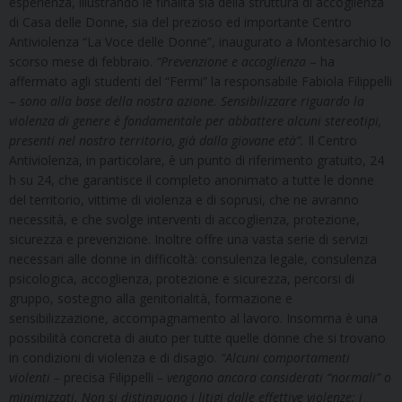
esperienza, illustrando le finalità sia della struttura di accoglienza
di Casa delle Donne, sia del prezioso ed importante Centro
Antiviolenza “La Voce delle Donne”, inaugurato a Montesarchio lo
scorso mese di febbraio.
“Prevenzione e accoglienza
– ha
affermato agli studenti del “Fermi” la responsabile Fabiola Filippelli
–
sono alla base della nostra azione. Sensibilizzare riguardo la
violenza di genere è fondamentale per abbattere alcuni stereotipi,
presenti nel nostro territorio, già dalla giovane età”.
Il Centro
Antiviolenza, in particolare, è un punto di riferimento gratuito, 24
h su 24, che garantisce il completo anonimato a tutte le donne
del territorio, vittime di violenza e di soprusi, che ne avranno
necessità, e che svolge interventi di accoglienza, protezione,
sicurezza e prevenzione. Inoltre offre una vasta serie di servizi
necessari alle donne in difficoltà: consulenza legale, consulenza
psicologica, accoglienza, protezione e sicurezza, percorsi di
gruppo, sostegno alla genitorialità, formazione e
sensibilizzazione, accompagnamento al lavoro. Insomma è una
possibilità concreta di aiuto per tutte quelle donne che si trovano
in condizioni di violenza e di disagio.
“Alcuni comportamenti
violenti –
precisa Filippelli
– vengono ancora considerati “normali” o
minimizzati. Non si distinguono i litigi dalle effettive violenze: i