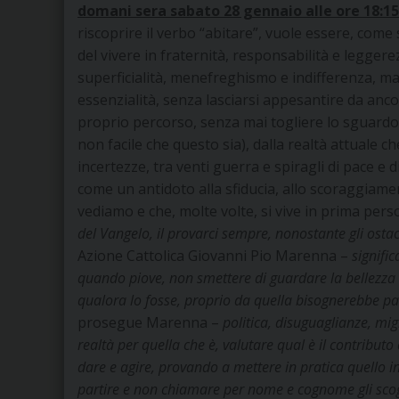
domani sera sabato 28 gennaio alle ore 18:15 
riscoprire il verbo “abitare”, vuole essere, come 
del vivere in fraternità, responsabilità e legger
superficialità, menefreghismo e indifferenza, m
essenzialità, senza lasciarsi appesantire da ancor
proprio percorso, senza mai togliere lo sguard
non facile che questo sia), dalla realtà attuale c
incertezze, tra venti guerra e spiragli di pace e d
come un antidoto alla sfiducia, allo scoraggiament
vediamo e che, molte volte, si vive in prima pe
del Vangelo, il provarci sempre, nonostante gli ostacol
Azione Cattolica Giovanni Pio Marenna –
signifi
quando piove, non smettere di guardare la bellezza 
qualora lo fosse, proprio da quella bisognerebbe pa
prosegue Marenna –
politica, disuguaglianze, mig
realtà per quella che è, valutare qual è il contributo
dare e agire, provando a mettere in pratica quello in
partire e non chiamare per nome e cognome gli scogli