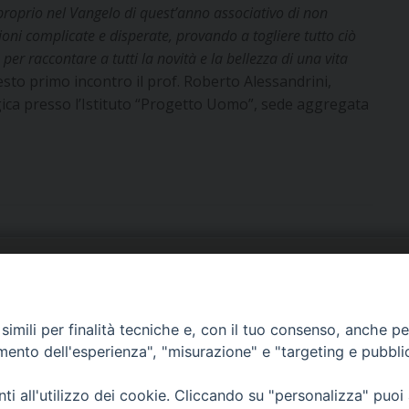
 proprio nel Vangelo di quest’anno associativo di non
zioni complicate e disperate, provando a togliere tutto ciò
 per raccontare a tutti la novità e la bellezza di una vita
sto primo incontro il prof. Roberto Alessandrini,
ca presso l’Istituto “Progetto Uomo”, sede aggregata
URIA: UFFICI E SERVIZI
PHOTOGALLERY
imili per finalità tecniche e, con il tuo consenso, anche per 
ARROCCHIE
VIDEOGALLERY
amento dell'esperienza", "misurazione" e "targeting e pubbli
OCUMENTI PASTORALI
i all'utilizzo dei cookie. Cliccando su "personalizza" puoi