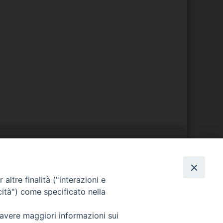
S
EDE VESCOVILE
altre finalità ("interazioni e
Piazza Wojtyla, 1
cità") come specificato nella
82032 Cerreto Sannita (BN)
Telefax: (+39) 0824 861115
 avere maggiori informazioni sui
Email: