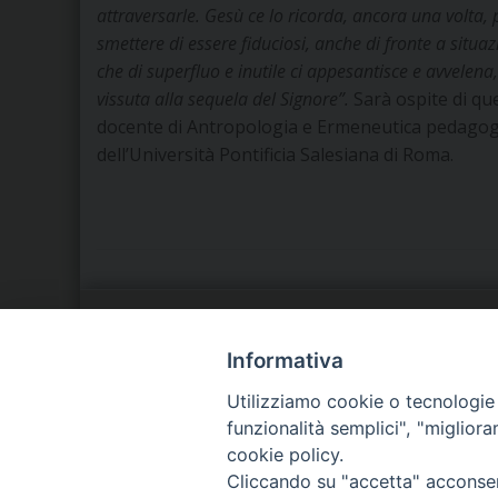
attraversarle. Gesù ce lo ricorda, ancora una volta,
smettere di essere fiduciosi, anche di fronte a situa
che di superfluo e inutile ci appesantisce e avvelena,
vissuta alla sequela del Signore”.
Sarà ospite di que
docente di Antropologia e Ermeneutica pedagogi
dell’Università Pontificia Salesiana di Roma.
LA NOSTRA DIOCESI
C
Informativa
Utilizziamo cookie o tecnologie s
IL VESCOVO
P
funzionalità semplici", "miglior
cookie policy.
AGENDA PASTORALE
D
Cliccando su "accetta" acconsent