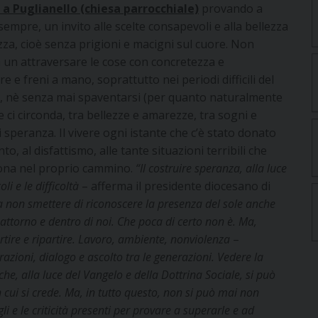
a Puglianello (chiesa parrocchiale)
provando a
sempre, un invito alle scelte consapevoli e alla bellezza
ezza, cioè senza prigioni e macigni sul cuore. Non
a un attraversare le cose con concretezza e
e e freni a mano, soprattutto nei periodi difficili del
o, nè senza mai spaventarsi (per quanto naturalmente
he ci circonda, tra bellezze e amarezze, tra sogni e
i speranza. Il vivere ogni istante che c’è stato donato
o, al disfattismo, alle tante situazioni terribili che
rsona nel proprio cammino.
“Il costruire speranza, alla luce
i e le difficoltà
– afferma il presidente diocesano di
ca non smettere di riconoscere la presenza del sole anche
attorno e dentro di noi. Che poca di certo non è. Ma,
rtire e ripartire. Lavoro, ambiente, nonviolenza
–
razioni, dialogo e ascolto tra le generazioni. Vedere la
 che, alla luce del Vangelo e della Dottrina Sociale, si può
 cui si crede. Ma, in tutto questo, non si può mai non
 e le criticità presenti per provare a superarle e ad