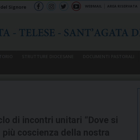
WEBMAIL
AREA RISERVATA
 del Signore
f
ig
tw
yt
b
TORIO
STRUTTURE DIOCESANE
DOCUMENTI PASTORALI
clo di incontri unitari “Dove si
 più coscienza della nostra