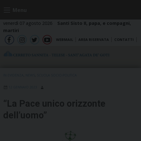
Skip
Menu
to
content
venerdì 07 agosto 2026
Santi Sisto II, papa, e compagni,
martiri
WEBMAIL
AREA RISERVATA
CONTATTI
fb
ig
tw
yt
IN EVIDENZA
,
NEWS
,
SCUOLA SOCIO-POLITICA
12 GENNAIO 2023
“La Pace unico orizzonte
dell’uomo”