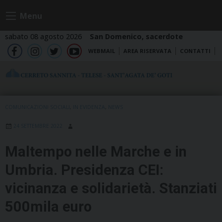
Skip
Menu
to
content
sabato 08 agosto 2026
San Domenico, sacerdote
WEBMAIL
AREA RISERVATA
CONTATTI
fb
ig
tw
yt
COMUNICAZIONI SOCIALI
,
IN EVIDENZA
,
NEWS
24 SETTEMBRE 2022
Maltempo nelle Marche e in
Umbria. Presidenza CEI:
vicinanza e solidarietà. Stanziati
500mila euro