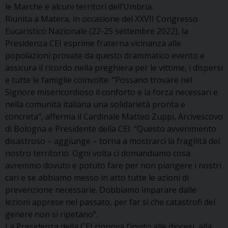
le Marche e alcuni territori dell’Umbria.
Riunita a Matera, in occasione del XXVII Congresso
Eucaristico Nazionale (22-25 settembre 2022), la
Presidenza CEI esprime fraterna vicinanza alle
popolazioni provate da questo drammatico evento e
assicura il ricordo nella preghiera per le vittime, i dispersi
e tutte le famiglie coinvolte. “Possano trovare nel
Signore misericordioso il conforto e la forza necessari e
nella comunità italiana una solidarietà pronta e
concreta”, afferma il Cardinale Matteo Zuppi, Arcivescovo
di Bologna e Presidente della CEI. “Questo avvenimento
disastroso – aggiunge – torna a mostrarci la fragilità del
nostro territorio. Ogni volta ci domandiamo cosa
avremmo dovuto e potuto fare per non piangere i nostri
cari e se abbiamo messo in atto tutte le azioni di
prevenzione necessarie. Dobbiamo imparare dalle
lezioni apprese nel passato, per far sì che catastrofi del
genere non si ripetano”.
La Presidenza della CEI rinnova l’invito alle diocesi, alla