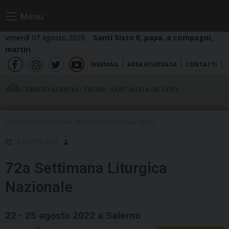
Skip
Menu
to
content
venerdì 07 agosto 2026
Santi Sisto II, papa, e compagni,
martiri
WEBMAIL
AREA RISERVATA
CONTATTI
fb
ig
tw
yt
COMUNICAZIONI SOCIALI
,
IN EVIDENZA
,
LITURGIA
,
NEWS
16 AGOSTO 2022
72a Settimana Liturgica
Nazionale
22 - 25 agosto 2022 a Salerno