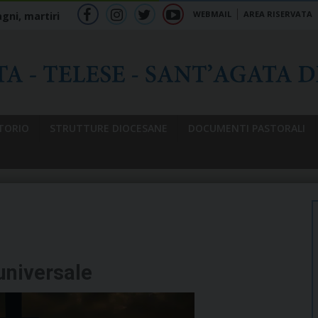
WEBMAIL
AREA RISERVATA
gni, martiri
f
ig
tw
yt
b
TORIO
STRUTTURE DIOCESANE
DOCUMENTI PASTORALI
universale