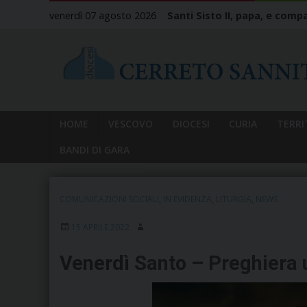
Skip
venerdì 07 agosto 2026
Santi Sisto II, papa, e compa
to
content
HOME
VESCOVO
DIOCESI
CURIA
TERRI
BANDI DI GARA
COMUNICAZIONI SOCIALI
,
IN EVIDENZA
,
LITURGIA
,
NEWS
15 APRILE 2022
Venerdì Santo – Preghiera 