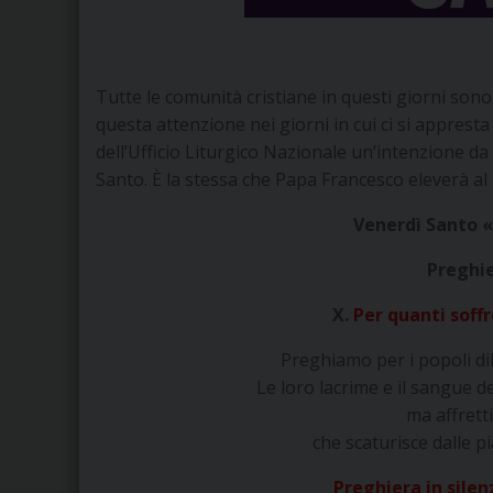
Tutte le comunità cristiane in questi giorni sono 
questa attenzione nei giorni in cui ci si apprest
dell’Ufficio Liturgico Nazionale un’intenzione d
Santo. È la stessa che Papa Francesco eleverà al 
Venerdì Santo
«
Preghie
X.
Per quanti soff
Preghiamo per i popoli dila
Le loro lacrime e il sangue d
ma affrett
che scaturisce dalle p
Preghiera in silenz