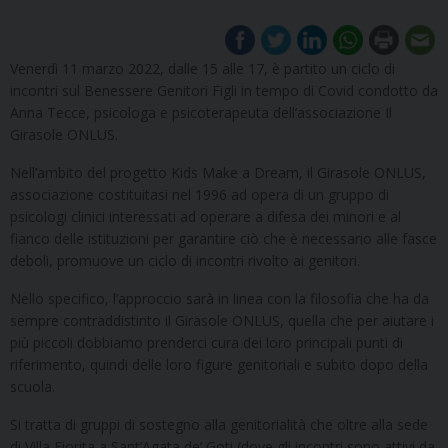
Venerdì 11 marzo 2022, dalle 15 alle 17, è partito un ciclo di
incontri sul Benessere Genitori Figli in tempo di Covid condotto da
Anna Tecce, psicologa e psicoterapeuta dell’associazione Il
Girasole ONLUS.
Nell’ambito del progetto Kids Make a Dream, il Girasole ONLUS,
associazione costituitasi nel 1996 ad opera di un gruppo di
psicologi clinici interessati ad operare a difesa dei minori e al
fianco delle istituzioni per garantire ciò che è necessario alle fasce
deboli, promuove un ciclo di incontri rivolto ai genitori.
Nello specifico, l’approccio sarà in linea con la filosofia che ha da
sempre contraddistinto il Girasole ONLUS, quella che per aiutare i
più piccoli dobbiamo prenderci cura dei loro principali punti di
riferimento, quindi delle loro figure genitoriali e subito dopo della
scuola.
Si tratta di gruppi di sostegno alla genitorialità che oltre alla sede
di Villa Fiorita a Sant’Agata de’ Goti (dove gli incontri sono attivi da