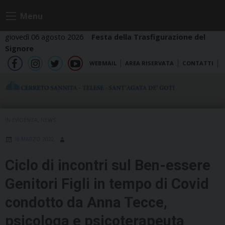
Skip
Menu
to
content
giovedì 06 agosto 2026
Festa della Trasfigurazione del
Signore
WEBMAIL
AREA RISERVATA
CONTATTI
fb
ig
tw
yt
IN EVIDENZA
,
NEWS
18 MARZO 2022
Ciclo di incontri sul Ben-essere
Genitori Figli in tempo di Covid
condotto da Anna Tecce,
psicologa e psicoterapeuta