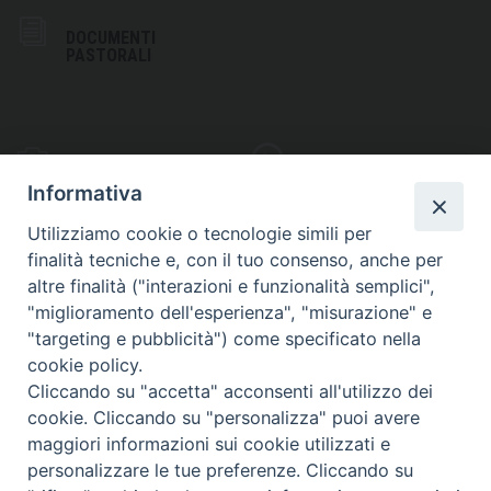
DOCUMENTI
PASTORALI
PHOTOGALLERY
VIDEOGALLERY
Informativa
Utilizziamo cookie o tecnologie simili per
finalità tecniche e, con il tuo consenso, anche per
altre finalità ("interazioni e funzionalità semplici",
S
EDE VESCOVILE
"miglioramento dell'esperienza", "misurazione" e
Piazza Wojtyla, 1
"targeting e pubblicità") come specificato nella
82032 Cerreto Sannita (BN)
cookie policy.
Cliccando su "accetta" acconsenti all'utilizzo dei
Telefax: (+39) 0824 861115
cookie. Cliccando su "personalizza" puoi avere
Email: info@diocesicerreto.it
maggiori informazioni sui cookie utilizzati e
personalizzare le tue preferenze. Cliccando su