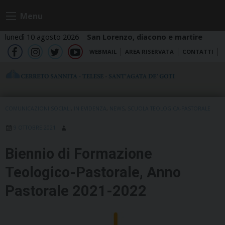
Skip
Menu
to
content
lunedì 10 agosto 2026
San Lorenzo, diacono e martire
WEBMAIL
AREA RISERVATA
CONTATTI
fb
ig
tw
yt
COMUNICAZIONI SOCIALI
,
IN EVIDENZA
,
NEWS
,
SCUOLA TEOLOGICA-PASTORALE
9 OTTOBRE 2021
Biennio di Formazione
Teologico-Pastorale, Anno
Pastorale 2021-2022