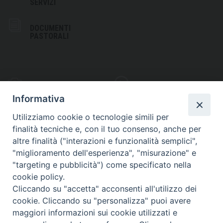
SERVIZI
DOCUMENTI
PASTORALI
PHOTOGALLERY
VIDEOGALLERY
Informativa
Utilizziamo cookie o tecnologie simili per
finalità tecniche e, con il tuo consenso, anche per
altre finalità ("interazioni e funzionalità semplici",
S
EDE VESCOVILE
"miglioramento dell'esperienza", "misurazione" e
Piazza Wojtyla, 1
"targeting e pubblicità") come specificato nella
82032 Cerreto Sannita (BN)
cookie policy.
Cliccando su "accetta" acconsenti all'utilizzo dei
Telefax: (+39) 0824 861115
cookie. Cliccando su "personalizza" puoi avere
Email: info@diocesicerreto.it
maggiori informazioni sui cookie utilizzati e