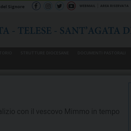
WEBMAIL
AREA RISERVATA
 del Signore
f
ig
tw
yt
b
TORIO
STRUTTURE DIOCESANE
DOCUMENTI PASTORALI
lizio con il vescovo Mimmo in tempo