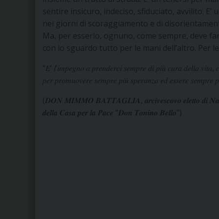
sentire insicuro, indeciso, sfiduciato, avvilito. 
nei giorni di scoraggiamento e di disorientamen
Ma, per esserlo, ognuno, come sempre, deve far
con lo sguardo tutto per le mani dell’altro. Per 
“𝐸’ 𝑙’𝑖𝑚𝑝𝑒𝑔𝑛𝑜 𝑎 𝑝𝑟𝑒𝑛𝑑𝑒𝑟𝑐𝑖 𝑠𝑒𝑚𝑝𝑟𝑒 𝑑𝑖 𝑝𝑖𝑢̀ 𝑐𝑢𝑟𝑎 𝑑𝑒𝑙𝑙𝑎 𝑣𝑖𝑡𝑎, 𝑐
𝑝𝑒𝑟 𝑝𝑟𝑜𝑚𝑢𝑜𝑣𝑒𝑟𝑒 𝑠𝑒𝑚𝑝𝑟𝑒 𝑝𝑖𝑢̀ 𝑠𝑝𝑒𝑟𝑎𝑛𝑧𝑎 𝑒𝑑 𝑒𝑠𝑠𝑒𝑟𝑒 𝑠𝑒𝑚𝑝𝑟𝑒 𝑝𝑖𝑢̀ 
(𝑫𝑶𝑵 𝑴𝑰𝑴𝑴𝑶 𝑩𝑨𝑻𝑻𝑨𝑮𝑳𝑰𝑨, 𝒂𝒓𝒄𝒊𝒗𝒆𝒔𝒄𝒐𝒗𝒐 𝒆𝒍𝒆𝒕𝒕𝒐 𝒅𝒊 𝑵𝒂𝒑𝒐𝒍𝒊,
𝒅𝒆𝒍𝒍𝒂 𝑪𝒂𝒔𝒂 𝒑𝒆𝒓 𝒍𝒂 𝑷𝒂𝒄𝒆 “𝑫𝒐𝒏 𝑻𝒐𝒏𝒊𝒏𝒐 𝑩𝒆𝒍𝒍𝒐”)