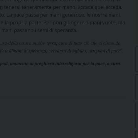
E’ un tenersi teneramente per mano, accada quel accada,
to. La pace passa per mani generose, le nostre mani.
e la propria parte. Per non giungere a mani vuote, ma
le mani passano i semi di speranza.
𝑟𝑎 𝑑𝑒𝑙𝑙𝑎 𝑛𝑜𝑠𝑡𝑟𝑎 𝑚𝑎𝑑𝑟𝑒 𝑡𝑒𝑟𝑟𝑎, 𝑐𝑢𝑟𝑎 𝑑𝑖 𝑡𝑢𝑡𝑡𝑜 𝑐𝑖𝑜̀ 𝑐ℎ𝑒 𝑐𝑖 𝑐𝑖𝑟𝑐𝑜𝑛𝑑𝑎
𝑡𝑒𝑠𝑡𝑖𝑚𝑜𝑛𝑖 𝑑𝑖 𝑠𝑝𝑒𝑟𝑎𝑛𝑧𝑎, 𝑐𝑒𝑟𝑐𝑎𝑡𝑜𝑟𝑖 𝑑𝑖 𝑖𝑛𝑓𝑖𝑛𝑖𝑡𝑜, 𝑎𝑟𝑡𝑖𝑔𝑖𝑎𝑛𝑖 𝑑𝑖 𝑝𝑎𝑐𝑒”.
 𝒎𝒐𝒎𝒆𝒏𝒕𝒐 𝒅𝒊 𝒑𝒓𝒆𝒈𝒉𝒊𝒆𝒓𝒂 𝒊𝒏𝒕𝒆𝒓𝒓𝒆𝒍𝒊𝒈𝒊𝒐𝒔𝒂 𝒑𝒆𝒓 𝒍𝒂 𝒑𝒂𝒄𝒆, 𝒂 𝒄𝒖𝒓𝒂