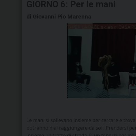
GIORNO 6: Per le mani
di Giovanni Pio Marenna
Le mani si sollevano insieme per cercare e trov
potranno mai raggiungere da soli. Prendersi per
insieme un tratto di strada. E’ un tenersi per m