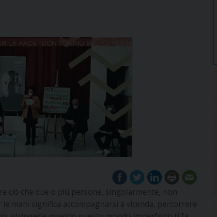
are ciò che due o più persone, singolarmente, non
 le mani significa accompagnarsi a vicenda, percorrere
ano, stringerle quando questo mondo imperfetto ti fa