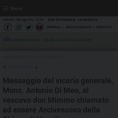
Skip
Menu
to
content
sabato 08 agosto 2026
San Domenico, sacerdote
WEBMAIL
AREA RISERVATA
CONTATTI
fb
ig
tw
yt
COMUNICAZIONI SOCIALI
,
IN EVIDENZA
,
NEWS
12 DICEMBRE 2020
Messaggio del vicario generale,
Mons. Antonio Di Meo, al
vescovo don Mimmo chiamato
ad essere Arcivescovo della