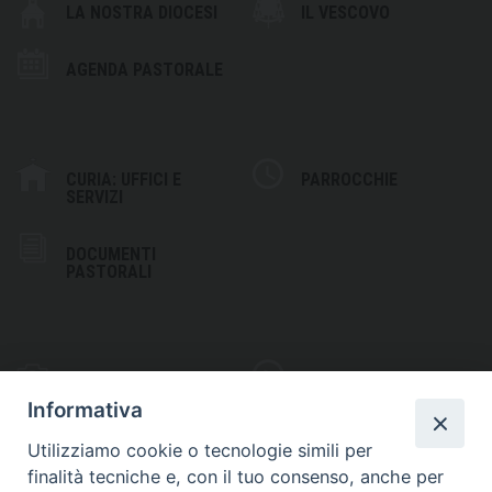
LA NOSTRA DIOCESI
IL VESCOVO
AGENDA PASTORALE
CURIA: UFFICI E
PARROCCHIE
SERVIZI
DOCUMENTI
PASTORALI
PHOTOGALLERY
VIDEOGALLERY
Informativa
Utilizziamo cookie o tecnologie simili per
finalità tecniche e, con il tuo consenso, anche per