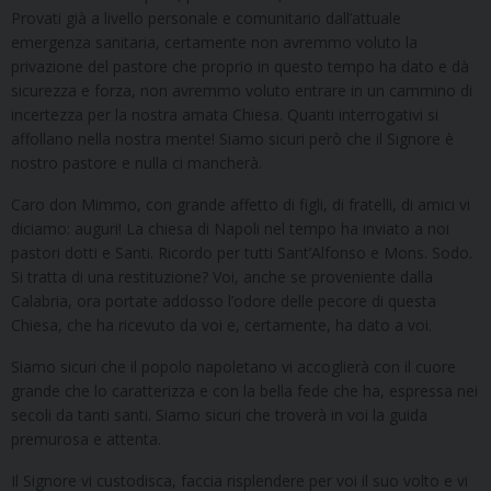
Provati già a livello personale e comunitario dall’attuale
emergenza sanitaria, certamente non avremmo voluto la
privazione del pastore che proprio in questo tempo ha dato e dà
sicurezza e forza, non avremmo voluto entrare in un cammino di
incertezza per la nostra amata Chiesa. Quanti interrogativi si
affollano nella nostra mente! Siamo sicuri però che il Signore è
nostro pastore e nulla ci mancherà.
Caro don Mimmo, con grande affetto di figli, di fratelli, di amici vi
diciamo: auguri! La chiesa di Napoli nel tempo ha inviato a noi
pastori dotti e Santi. Ricordo per tutti Sant’Alfonso e Mons. Sodo.
Si tratta di una restituzione? Voi, anche se proveniente dalla
Calabria, ora portate addosso l’odore delle pecore di questa
Chiesa, che ha ricevuto da voi e, certamente, ha dato a voi.
Siamo sicuri che il popolo napoletano vi accoglierà con il cuore
grande che lo caratterizza e con la bella fede che ha, espressa nei
secoli da tanti santi. Siamo sicuri che troverà in voi la guida
premurosa e attenta.
Il Signore vi custodisca, faccia risplendere per voi il suo volto e vi