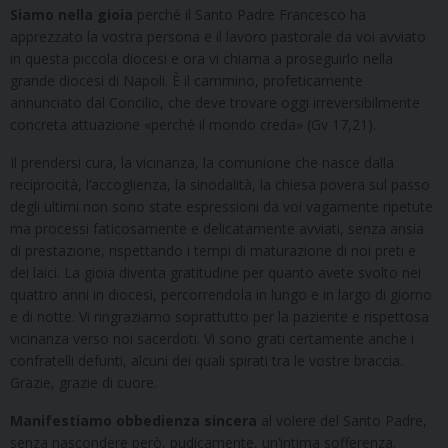
Siamo nella gioia
perché il Santo Padre Francesco ha
apprezzato la vostra persona e il lavoro pastorale da voi avviato
in questa piccola diocesi e ora vi chiama a proseguirlo nella
grande diocesi di Napoli. È il cammino, profeticamente
annunciato dal Concilio, che deve trovare oggi irreversibilmente
concreta attuazione «perché il mondo creda» (Gv 17,21).
Il prendersi cura, la vicinanza, la comunione che nasce dalla
reciprocità, l’accoglienza, la sinodalità, la chiesa povera sul passo
degli ultimi non sono state espressioni da voi vagamente ripetute
ma processi faticosamente e delicatamente avviati, senza ansia
di prestazione, rispettando i tempi di maturazione di noi preti e
dei laici. La gioia diventa gratitudine per quanto avete svolto nei
quattro anni in diocesi, percorrendola in lungo e in largo di giorno
e di notte. Vi ringraziamo soprattutto per la paziente e rispettosa
vicinanza verso noi sacerdoti. Vi sono grati certamente anche i
confratelli defunti, alcuni dei quali spirati tra le vostre braccia.
Grazie, grazie di cuore.
Manifestiamo obbedienza sincera
al volere del Santo Padre,
senza nascondere però, pudicamente, un’intima sofferenza.